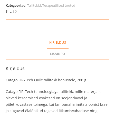
Quilt
Kategooriad:
Tallitekid
,
Terapeutilised tooted
tallitekk
Silt:
ED
hobustele,
200
g
kogus
KIRJELDUS
LISAINFO
Kirjeldus
Catago FIR-Tech Quilt tallitekk hobustele, 200 g
Catago FIR-Tech tehnoloogiaga tallitekk, mille materjalis
olevad keraamised osakesed on soojendavad ja
põletikuvastase toimega. Lai lambanaha imitatsioonist krae
ja sügavad õlalõhikud tagavad liikumisvabaduse ning