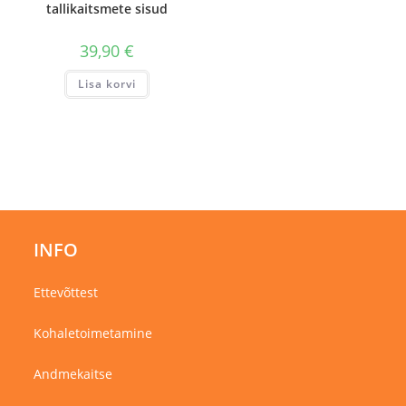
tallikaitsmete sisud
39,90
€
Lisa korvi
INFO
Ettevõttest
Kohaletoimetamine
Andmekaitse