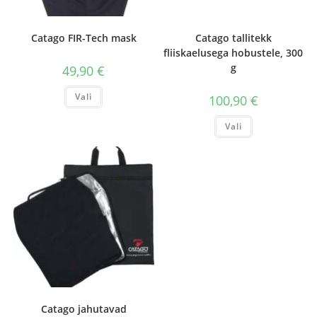
Catago FIR-Tech mask
Catago tallitekk
fliiskaelusega hobustele, 300
g
49,90
€
Sellel
Vali
100,90
€
tootel
on
mitu
Sellel
Vali
varianti.
tootel
Valikuid
on
saab
mitu
teha
varianti.
tootelehel.
Valikuid
saab
teha
tootelehel.
Catago jahutavad