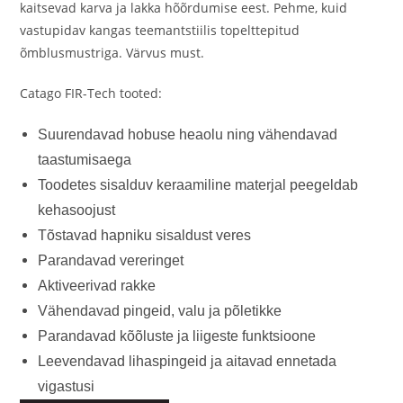
kaitsevad karva ja lakka hõõrdumise eest. Pehme, kuid
vastupidav kangas teemantstiilis topelttepitud
õmblusmustriga. Värvus must.
Catago FIR-Tech tooted:
Suurendavad hobuse heaolu ning vähendavad
taastumisaega
Toodetes sisalduv keraamiline materjal peegeldab
kehasoojust
Tõstavad hapniku sisaldust veres
Parandavad vereringet
Aktiveerivad rakke
Vähendavad pingeid, valu ja põletikke
Parandavad kõõluste ja liigeste funktsioone
Leevendavad lihaspingeid ja aitavad ennetada
vigastusi