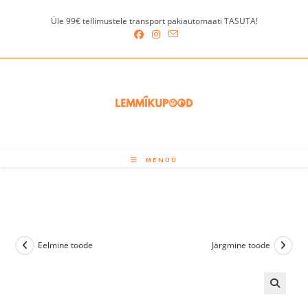
Skip
Üle 99€ tellimustele transport pakiautomaati TASUTA!
to
content
MENÜÜ
Eelmine toode
Järgmine toode