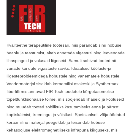
Kvaliteetne terapeutiline tootesari, mis parandab sinu hobuse
heaolu ja taastumist, aitab ennetada vigastusi ning leevendada
lihaspingeid ja valusaid liigeseid. Samuti sobivad tooted nii
vanade kui uute vigastuste raviks. Ideaalsed kõõluste-ja
liigesteprobleemidega hobustele ning vanematele hobustele.
Voodermaterjal sisaldab keraamilisi osakeski ja Synthermax
fiberfilli mis annavad FIR-Tech toodetele kõrgetasemelise
topeltfunktsionaalse toime, mis soojendab lihaseid ja kõõluseid
ning muudab tooted sobilikuks kasutamiseks enne ja pärast
kopliskäimist, treeningut ja võistlust. Spetsiaalselt väljatöödatud
keraamiline materjal peegeldab ja teisendab hobuse
kehasoojuse elektromagnetiliseks infrapuna kiirguseks, mis