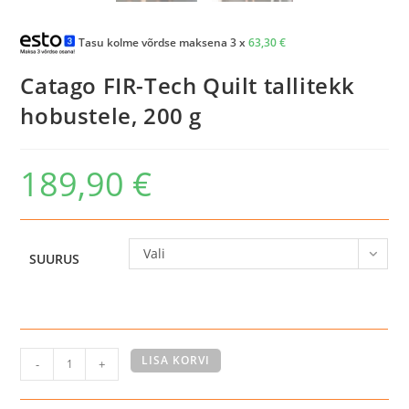
Tasu kolme võrdse maksena 3 x
63,30
€
Catago FIR-Tech Quilt tallitekk
hobustele, 200 g
189,90
€
Vali
SUURUS
Catago
LISA KORVI
-
+
FIR-
Tech