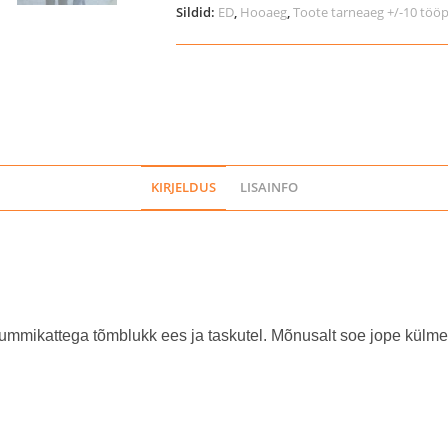
meestele
Sildid:
ED
,
Hooaeg
,
Toote tarneaeg +/-10 töö
kogus
KIRJELDUS
LISAINFO
 Kummikattega tõmblukk ees ja taskutel. Mõnusalt soe jope külm