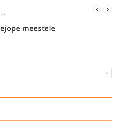
30
€
vejope meestele