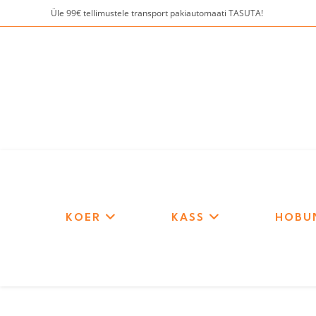
Skip
Üle 99€ tellimustele transport pakiautomaati TASUTA!
to
content
KOER
KASS
HOBU