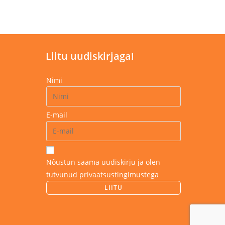
mitu
varianti.
Valikuid
saab
teha
tootelehel.
Liitu uudiskirjaga!
Nimi
E-mail
Nõustun saama uudiskirju ja olen
tutvunud privaatsustingimustega