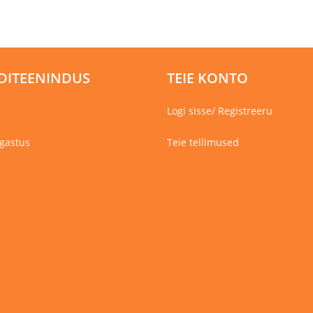
mitu
varianti.
Valikuid
saab
teha
tootelehel.
DITEENINDUS
TEIE KONTO
Logi sisse/ Registreeru
gastus
Teie tellimused