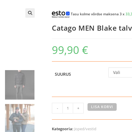
Tasu kolme võrdse maksena 3 x
33,
Catago MEN Blake tal
99,90
€
Vali
SUURUS
Catago
LISA KORVI
-
+
MEN
Blake
talvejope
Kategooria:
Joped/vestid