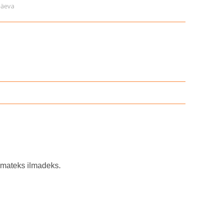
päeva
emateks ilmadeks.