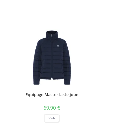
Equipage Master laste jope
69,90
€
Sellel
Vali
tootel
on