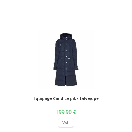
Equipage Candice pikk talvejope
199,90
€
Sellel
Vali
tootel
on