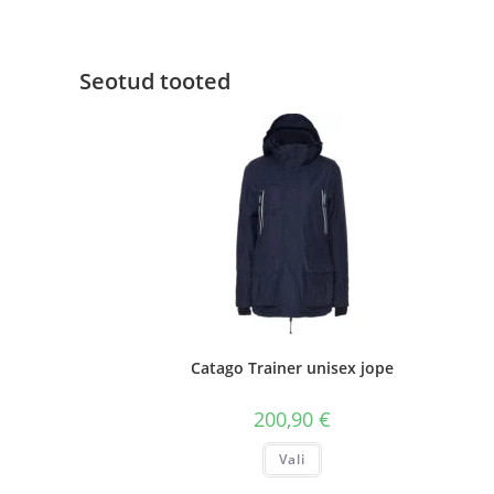
Seotud tooted
Catago Trainer unisex jope
200,90
€
Sellel
Vali
tootel
on