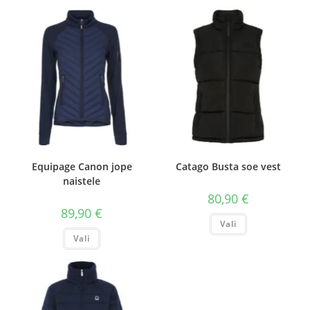
Equipage Canon jope
Catago Busta soe vest
naistele
80,90
€
89,90
€
Sellel
Vali
tootel
Sellel
on
Vali
tootel
mitu
on
varianti.
mitu
Valikuid
varianti.
saab
Valikuid
teha
saab
tootelehel.
teha
tootelehel.