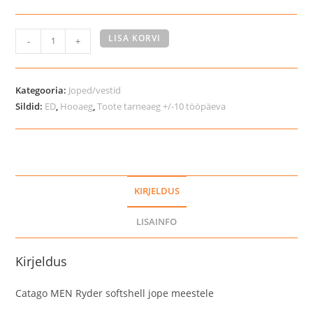
Catago
LISA KORVI
-
+
MEN
Ryder
softshell
Kategooria:
Joped/vestid
jope
Sildid:
ED
,
Hooaeg
,
Toote tarneaeg +/-10 tööpäeva
meestele
kogus
KIRJELDUS
LISAINFO
Kirjeldus
Catago MEN Ryder softshell jope meestele