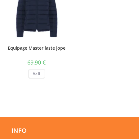
Equipage Master laste jope
69,90
€
Sellel
Vali
tootel
on
mitu
varianti.
Valikuid
saab
teha
tootelehel.
INFO