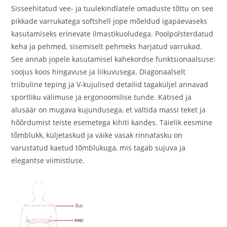
Sisseehitatud vee- ja tuulekindlatele omaduste tõttu on see
pikkade varrukatega softshell jope mõeldud igapäevaseks
kasutamiseks erinevate ilmastikuoludega. Poolpolsterdatud
keha ja pehmed, sisemiselt pehmeks harjatud varrukad.
See annab jopele kasutamisel kahekordse funktsionaalsuse:
soojus koos hingavuse ja liikuvusega. Diagonaalselt
triibuline teping ja V-kujulised detailid tagaküljel annavad
sportliku välimuse ja ergonoomilise tunde. Kätised ja
alusäär on mugava kujundusega, et vältida massi teket ja
hõõrdumist teiste esemetega kihiti kandes. Täielik eesmine
tõmblukk, küljetaskud ja väike vasak rinnatasku on
varustatud kaetud tõmblukuga, mis tagab sujuva ja
elegantse viimistluse.