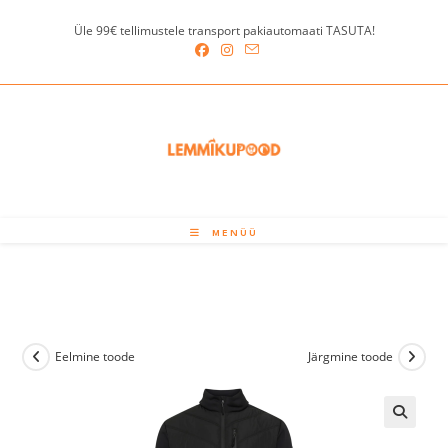
Skip
Üle 99€ tellimustele transport pakiautomaati TASUTA!
to
content
MENÜÜ
Eelmine toode
Järgmine toode