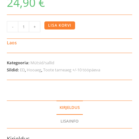
24,90
€
Catago
LISA KORVI
-
+
Aura
müts
Laos
kogus
Kategooria:
Mütsid/sallid
Sildid:
ED
,
Hooaeg
,
Toote tarneaeg +/-10 tööpäeva
KIRJELDUS
LISAINFO
Kirjeldus