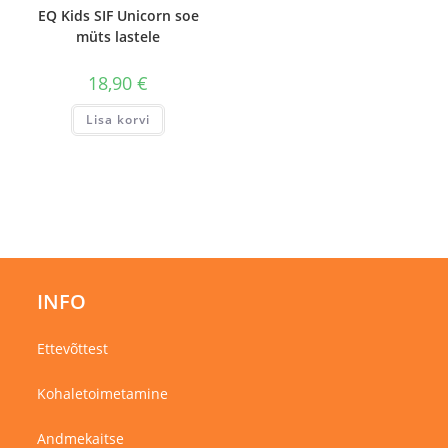
EQ Kids SIF Unicorn soe
müts lastele
18,90
€
Lisa korvi
INFO
Ettevõttest
Kohaletoimetamine
Andmekaitse