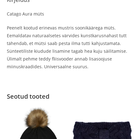
Catago Aura müts
Peenelt kootud erinevas mustris soonikäärega müts.
Eemaldatav naturaalsetes värvides kunstkarusnahast tutt
tähendab, et mütsi saab pesta ilma tutti kahjustamata.
Sünteetiliste kiudude lisamine tagab hea kuju säilitamise.
Ülimalt pehme teddy fliisvooder annab lisasoojuse
miinuskraadides. Universaalne suurus.
Seotud tooted