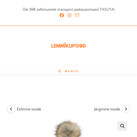
Skip
Üle 99€ tellimustele transport pakiautomaati TASUTA!
to
content
MENÜÜ
Eelmine toode
Järgmine toode