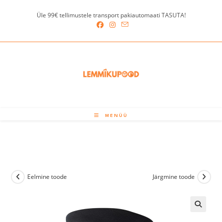
Skip
Üle 99€ tellimustele transport pakiautomaati TASUTA!
to
content
MENÜÜ
Eelmine toode
Järgmine toode