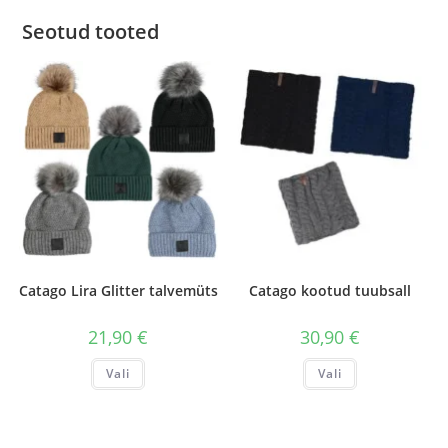
Seotud tooted
Catago Lira Glitter talvemüts
Catago kootud tuubsall
21,90
€
30,90
€
Sellel
Sellel
Vali
Vali
tootel
tootel
on
on
mitu
mitu
varianti.
varianti.
Valikuid
Valikuid
saab
saab