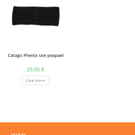
teha
teha
tootelehel.
tootelehel.
Catago Phenix soe peapael
29,90
€
Lisa korvi