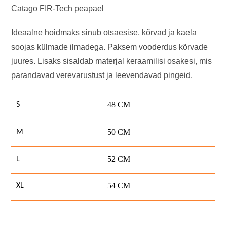
Catago FIR-Tech peapael
Ideaalne hoidmaks sinub otsaesise, kõrvad ja kaela
soojas külmade ilmadega. Paksem vooderdus kõrvade
juures. Lisaks sisaldab materjal keraamilisi osakesi, mis
parandavad verevarustust ja leevendavad pingeid.
48 CM
S
50 CM
M
52 CM
L
54 CM
XL