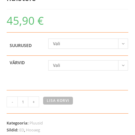
45,90
€
Vali
SUURUSED
VÄRVID
Vali
Catago
LISA KORVI
-
+
Nash
lukuga
polopluus
Kategooria:
Pluusid
naistele
Sildid:
ED
,
Hooaeg