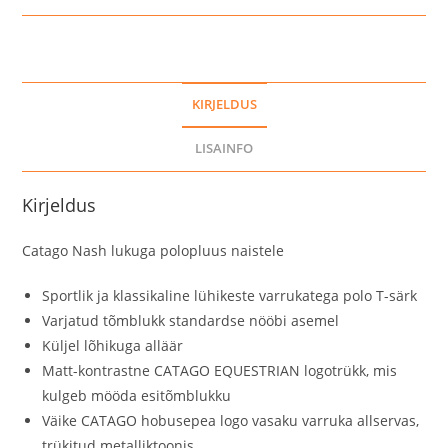
kogus
KIRJELDUS
LISAINFO
Kirjeldus
Catago Nash lukuga polopluus naistele
Sportlik ja klassikaline lühikeste varrukatega polo T-särk
Varjatud tõmblukk standardse nööbi asemel
Küljel lõhikuga alläär
Matt-kontrastne CATAGO EQUESTRIAN logotrükk, mis
kulgeb mööda esitõmblukku
Väike CATAGO hobusepea logo vasaku varruka allservas,
trükitud metalliktoonis