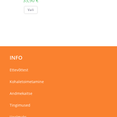
35,90
€
Sellel
Vali
tootel
on
mitu
varianti.
Valikuid
saab
teha
tootelehel.
INFO
Ettevõttest
Kohaletoimetamine
Andmekaitse
Tingimused
Järelmaks