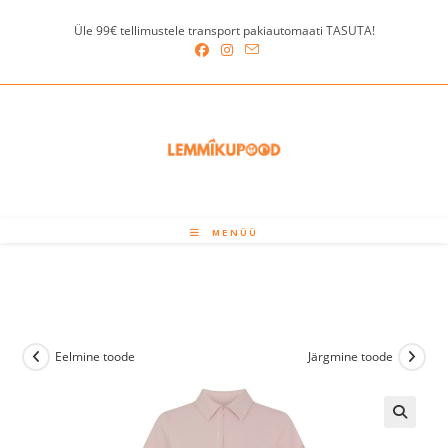
Skip
Üle 99€ tellimustele transport pakiautomaati TASUTA!
to
content
MENÜÜ
Eelmine toode
Järgmine toode