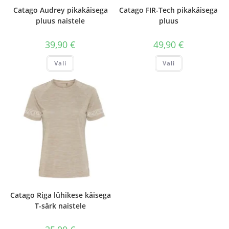
Catago Audrey pikakäisega
Catago FIR-Tech pikakäisega
pluus naistele
pluus
39,90
€
49,90
€
Sellel
Sellel
Vali
Vali
tootel
tootel
on
on
mitu
mitu
varianti.
varianti.
Valikuid
Valikuid
saab
saab
teha
teha
tootelehel.
tootelehel.
Catago Riga lühikese käisega
T-särk naistele