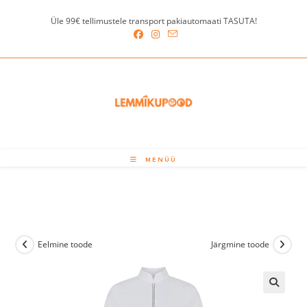
Skip
Üle 99€ tellimustele transport pakiautomaati TASUTA!
to
content
MENÜÜ
Eelmine toode
Järgmine toode