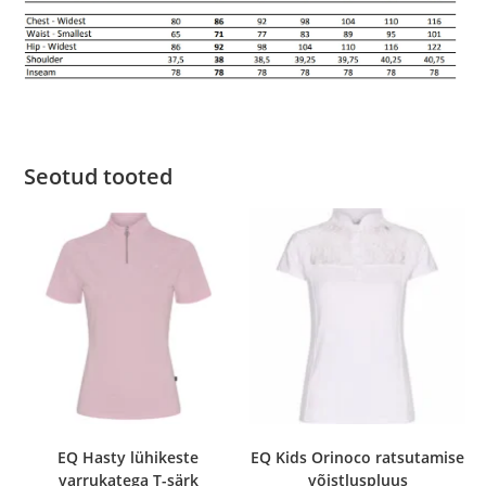
Seotud tooted
EQ Hasty lühikeste
EQ Kids Orinoco ratsutamise
varrukatega T-särk
võistluspluus