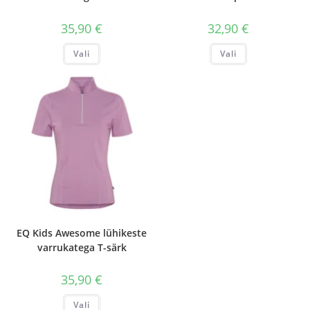
35,90
€
32,90
€
Sellel
Sellel
Vali
Vali
tootel
tootel
on
on
mitu
mitu
varianti.
varianti.
Valikuid
Valikuid
saab
saab
teha
teha
tootelehel.
tootelehel.
EQ Kids Awesome lühikeste
varrukatega T-särk
35,90
€
Sellel
Vali
tootel