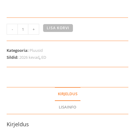
Catago
LISA KORVI
-
+
Nice
ratsutamise
võistluspluus
Kategooria:
Pluusid
kogus
Sildid:
2026 kevad
,
ED
KIRJELDUS
LISAINFO
Kirjeldus