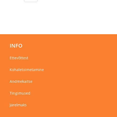
on
mitu
varianti.
Valikuid
saab
teha
tootelehel.
INFO
Ettevõttest
Kohaletoimetamine
Andmekaitse
Tingimused
Järelmaks