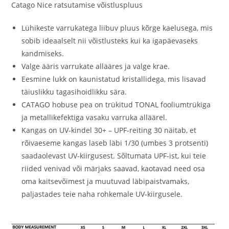
Catago Nice ratsutamise võistluspluus
Lühikeste varrukatega liibuv pluus kõrge kaelusega, mis
sobib ideaalselt nii võistlusteks kui ka igapäevaseks
kandmiseks.
Valge ääris varrukate allääres ja valge krae.
Eesmine lukk on kaunistatud kristallidega, mis lisavad
täiuslikku tagasihoidlikku sära.
CATAGO hobuse pea on trükitud TONAL fooliumtrükiga
ja metallikefektiga vasaku varruka alläärel.
Kangas on UV-kindel 30+ – UPF-reiting 30 näitab, et
rõivaeseme kangas laseb läbi 1/30 (umbes 3 protsenti)
saadaolevast UV-kiirgusest. Sõltumata UPF-ist, kui teie
riided venivad või märjaks saavad, kaotavad need osa
oma kaitsevõimest ja muutuvad läbipaistvamaks,
paljastades teie naha rohkemale UV-kiirgusele.