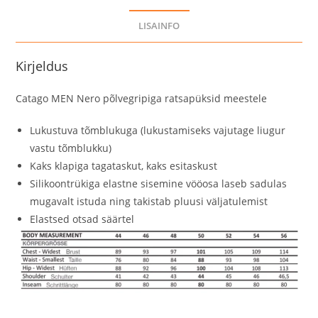
LISAINFO
Kirjeldus
Catago MEN Nero põlvegripiga ratsapüksid meestele
Lukustuva tõmblukuga (lukustamiseks vajutage liugur
vastu tõmblukku)
Kaks klapiga tagataskut, kaks esitaskust
Silikoontrükiga elastne sisemine vööosa laseb sadulas
mugavalt istuda ning takistab pluusi väljatulemist
Elastsed otsad säärtel