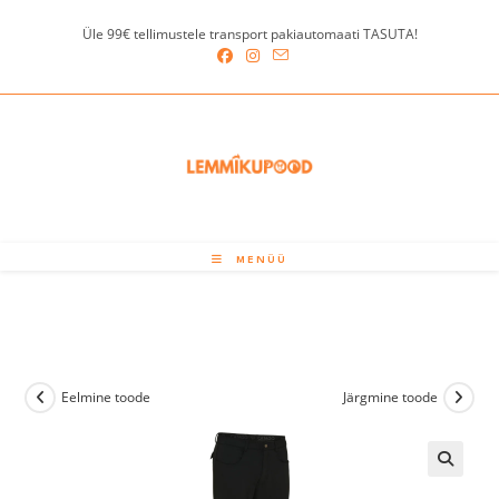
Skip
Üle 99€ tellimustele transport pakiautomaati TASUTA!
to
content
MENÜÜ
Eelmine toode
Järgmine toode