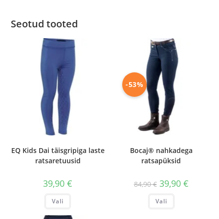
Seotud tooted
-53%
EQ Kids Dai täisgripiga laste
Bocaj® nahkadega
ratsaretuusid
ratsapüksid
Algne
Praegun
39,90
€
39,90
€
84,90
€
hind
hind
oli:
on:
Sellel
Sellel
Vali
Vali
84,90 €.
39,90 €.
tootel
tootel
on
on
mitu
mitu