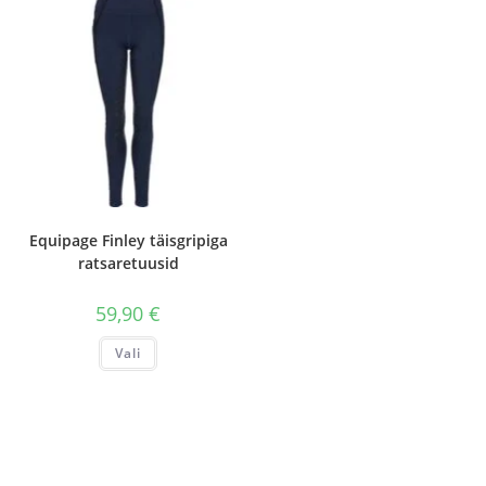
varianti.
varianti.
Valikuid
Valikuid
saab
saab
teha
teha
tootelehel.
tootelehel.
Equipage Finley täisgripiga
ratsaretuusid
59,90
€
Sellel
Vali
tootel
on
mitu
varianti.
Valikuid
saab
teha
tootelehel.