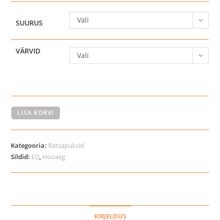
Vali
SUURUS
VÄRVID
Vali
Catago
LISA KORVI
MEN
Nero
Kategooria:
Ratsapüksid
põlvegripiga
Sildid:
ED
,
Hooaeg
ratsapüksid
meestele
kogus
KIRJELDUS