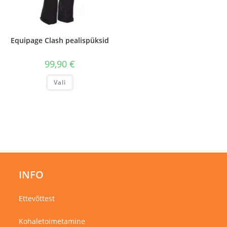
Equipage Clash pealispüksid
99,90
€
Sellel
Vali
tootel
on
mitu
varianti.
Valikuid
saab
teha
tootelehel.
INFO
Ettevõttest
Kohaletoimetamine