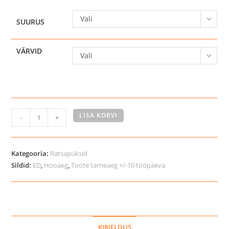
Vali
SUURUS
VÄRVID
Vali
Catago
LISA KORVI
-
+
Rihanna
täisgripiga
ratsapüksid
Kategooria:
Ratsapüksid
kogus
Sildid:
ED
,
Hooaeg
,
Toote tarneaeg +/-10 tööpäeva
KIRJELDUS