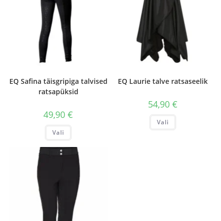
EQ Safina täisgripiga talvised
EQ Laurie talve ratsaseelik
ratsapüksid
54,90
€
49,90
€
Sellel
Vali
tootel
Sellel
on
Vali
tootel
mitu
on
varianti.
mitu
Valikuid
varianti.
saab
Valikuid
teha
saab
tootelehel.
teha
tootelehel.