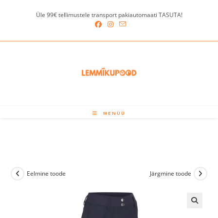
Skip
Üle 99€ tellimustele transport pakiautomaati TASUTA!
to
content
MENÜÜ
Eelmine toode
Järgmine toode