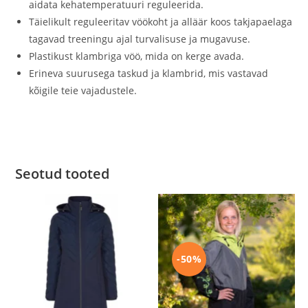
aidata kehatemperatuuri reguleerida.
Täielikult reguleeritav vöökoht ja alläär koos takjapaelaga
tagavad treeningu ajal turvalisuse ja mugavuse.
Plastikust klambriga vöö, mida on kerge avada.
Erineva suurusega taskud ja klambrid, mis vastavad
kõigile teie vajadustele.
Seotud tooted
-50%