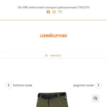
Skip
Üle 99€ tellimustele transport pakiautomaati TASUTA!
to
content
MENÜÜ
Eelmine toode
Järgmine toode