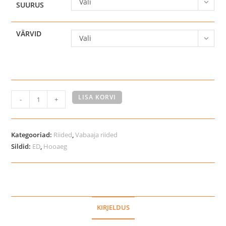
Vali
SUURUS
VÄRVID
Vali
Catago
LISA KORVI
-
+
Trainer
naiste
püksid
Kategooriad:
Riided
,
Vabaaja riided
kogus
Sildid:
ED
,
Hooaeg
KIRJELDUS