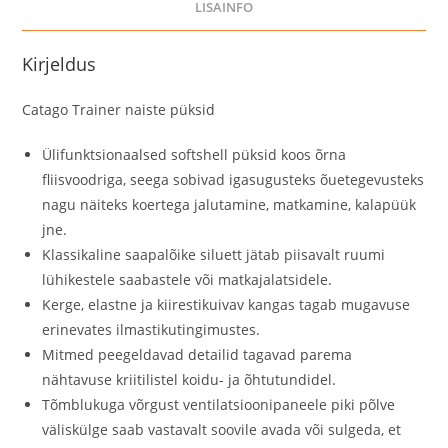
LISAINFO
Kirjeldus
Catago Trainer naiste püksid
Ülifunktsionaalsed softshell püksid koos õrna
fliisvoodriga, seega sobivad igasugusteks õuetegevusteks
nagu näiteks koertega jalutamine, matkamine, kalapüük
jne.
Klassikaline saapalõike siluett jätab piisavalt ruumi
lühikestele saabastele või matkajalatsidele.
Kerge, elastne ja kiirestikuivav kangas tagab mugavuse
erinevates ilmastikutingimustes.
Mitmed peegeldavad detailid tagavad parema
nähtavuse kriitilistel koidu- ja õhtutundidel.
Tõmblukuga võrgust ventilatsioonipaneele piki põlve
väliskülge saab vastavalt soovile avada või sulgeda, et