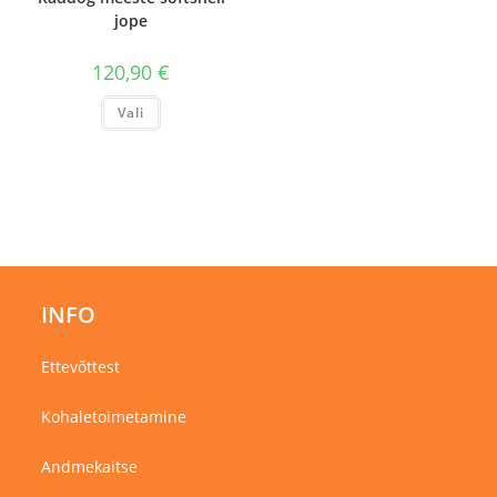
jope
120,90
€
Sellel
Vali
tootel
on
mitu
varianti.
Valikuid
saab
teha
tootelehel.
INFO
Ettevõttest
Kohaletoimetamine
Andmekaitse