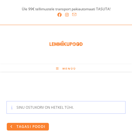
Skip
Üle 99€ tellimustele transport pakiautomaati TASUTA!
to
content
MENÜÜ
SINU OSTUKORV ON HETKEL TÜHI.
TAGASI POODI