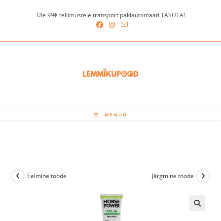
Skip
Üle 99€ tellimustele transport pakiautomaati TASUTA!
to
content
MENÜÜ
Eelmine toode
Järgmine toode