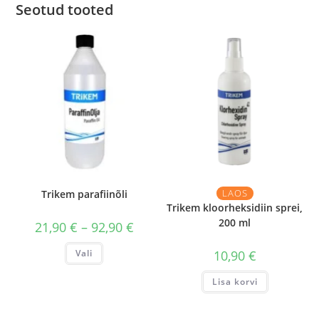
Seotud tooted
LAOS
Trikem parafiinõli
Trikem kloorheksidiin sprei,
200 ml
Hinnavahemik:
21,90
€
–
92,90
€
21,90 €
kuni
Sellel
Vali
10,90
€
92,90 €
tootel
on
mitu
Lisa korvi
varianti.
Valikuid
saab
teha