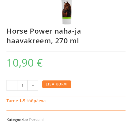
Horse Power naha-ja
haavakreem, 270 ml
10,90
€
Horse
LISA KORVI
-
+
Power
naha-
Tarne 1-5 tööpäeva
ja
haavakreem,
Kategooria:
Esmaabi
270
ml