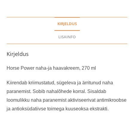
kogus
KIRJELDUS
LISAINFO
Kirjeldus
Horse Power naha-ja haavakreem, 270 ml
Kiirendab kriimustatud, sügeleva ja ärritunud naha
paranemist. Sobib nahalõhede korral. Sisaldab
loomulikku naha paranemist aktiviseerivat antimikroobse
ja antioksüdatiivse toimega kuuseoksa ekstrakti.