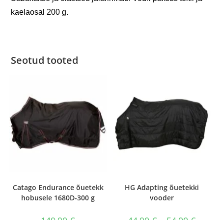
kaelaosal 200 g.
Seotud tooted
Catago Endurance õuetekk
HG Adapting õuetekki
hobusele 1680D-300 g
vooder
Hinnav