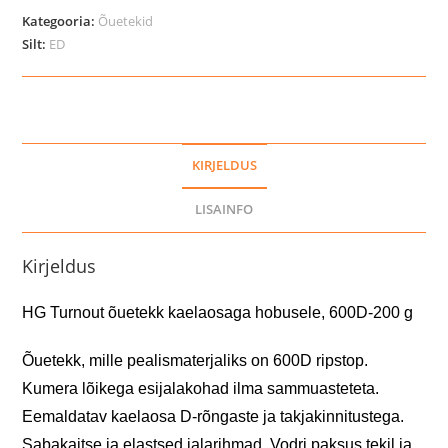
kaelaosaga
Kategooria:
Õuetekid
hobusele,
Silt:
ED
600D-
200
g
kogus
KIRJELDUS
LISAINFO
Kirjeldus
HG Turnout õuetekk kaelaosaga hobusele, 600D-200 g
Õuetekk, mille pealismaterjaliks on 600D ripstop.
Kumera lõikega esijalakohad ilma sammuasteteta.
Eemaldatav kaelaosa D-rõngaste ja takjakinnitustega.
Sabakaitse ja elastsed jalarihmad. Vodri paksus tekil ja