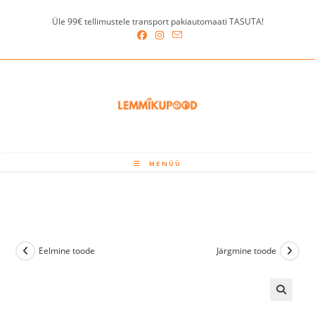
Skip
Üle 99€ tellimustele transport pakiautomaati TASUTA!
to
content
MENÜÜ
Eelmine toode
Järgmine toode