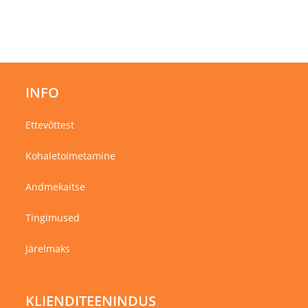
Valikuid
saab
teha
tootelehel.
INFO
Ettevõttest
Kohaletoimetamine
Andmekaitse
Tingimused
Järelmaks
KLIENDITEENINDUS