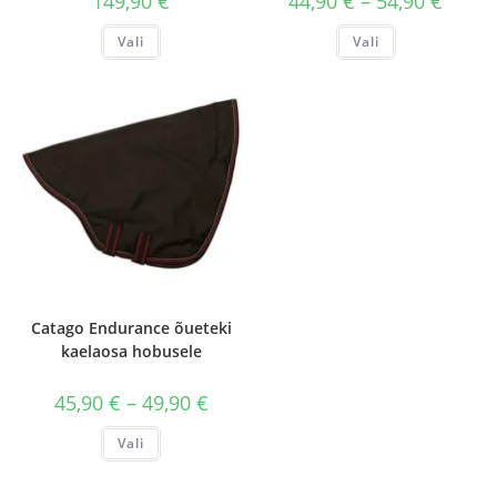
149,90
€
44,90
€
–
54,90
€
44,90 €
kuni
Sellel
Sellel
Vali
Vali
54,90 €
tootel
tootel
on
on
mitu
mitu
varianti.
varianti.
Valikuid
Valikuid
saab
saab
teha
teha
tootelehel.
tootelehel.
Catago Endurance õueteki
kaelaosa hobusele
Hinnavahemik:
45,90
€
–
49,90
€
45,90 €
kuni
Sellel
Vali
49,90 €
tootel
on
mitu
varianti.