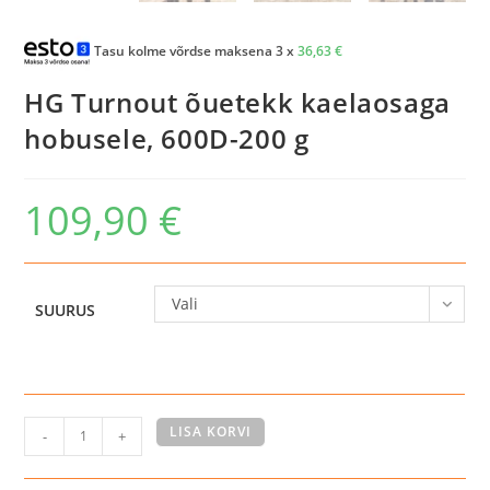
Tasu kolme võrdse maksena 3 x
36,63
€
HG Turnout õuetekk kaelaosaga
hobusele, 600D-200 g
109,90
€
Vali
SUURUS
HG
LISA KORVI
-
+
Turnout
õuetekk