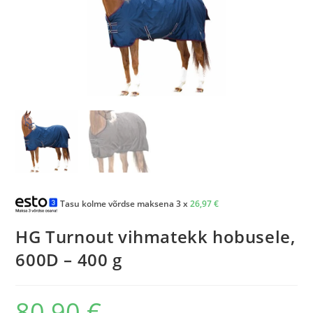
Tasu kolme võrdse maksena 3 x
26,97
€
HG Turnout vihmatekk hobusele,
600D – 400 g
80,90
€