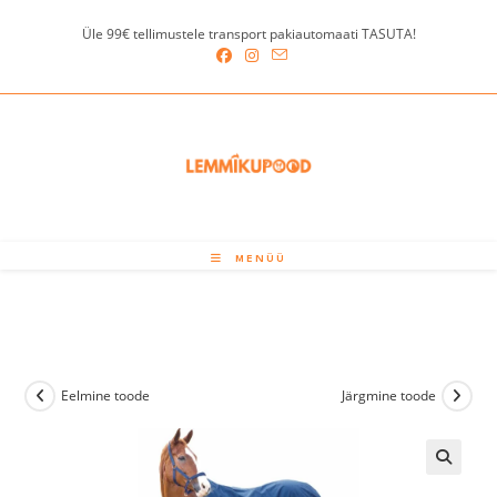
Skip
Üle 99€ tellimustele transport pakiautomaati TASUTA!
to
content
MENÜÜ
Eelmine toode
Järgmine toode