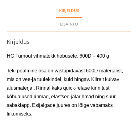
kogus
KIRJELDUS
LISAINFO
Kirjeldus
HG Turnout vihmatekk hobusele, 600D – 400 g
Teki pealmine osa on vastupidavast 600D materjalist,
mis on vee-ja tuulekindel, kuid hingav. Kiirelt kuivav
alusmaterjal. Rinnal kaks quick-relase kinnitust,
kõhualused rihmad, elastsed jalarihmad ning suur
sabaklapp. Esijalgade juures on lõige vabamaks
liikumiseks.