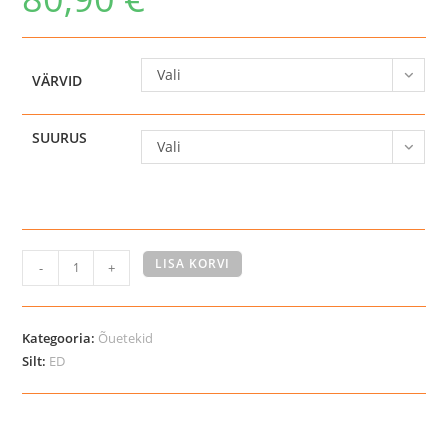
Vali
VÄRVID
SUURUS
Vali
HG
LISA KORVI
-
+
Turnout
vihmatekk
hobusele,
Kategooria:
Õuetekid
600D
Silt:
ED
–
400
g