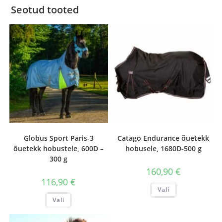
Seotud tooted
Globus Sport Paris-3
Catago Endurance õuetekk
õuetekk hobustele, 600D –
hobusele, 1680D-500 g
300 g
160,90
€
116,90
€
Sellel
Vali
tootel
Sellel
on
Vali
tootel
mitu
on
varianti.
mitu
Valikuid