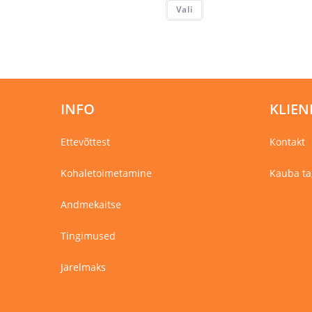
Sellel
Vali
tootel
on
mitu
varianti.
Valikuid
saab
teha
tootelehel.
INFO
KLIEN
Ettevõttest
Kontakt
Kohaletoimetamine
Kauba ta
Andmekaitse
Tingimused
Järelmaks