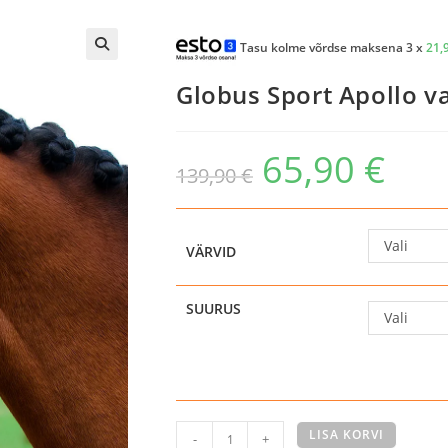
Tasu kolme võrdse maksena 3 x
21,
Globus Sport Apollo v
65,90
€
Algne
Praegune
139,90
€
hind
hind
oli:
on:
139,90 €.
65,90 €.
Vali
VÄRVID
SUURUS
Vali
Globus
LISA KORVI
-
+