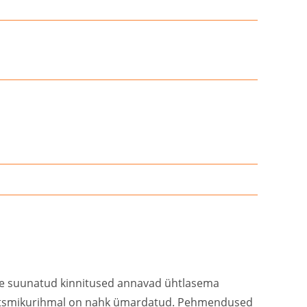
oole suunatud kinnitused annavad ühtlasema
 ja otsmikurihmal on nahk ümardatud. Pehmendused