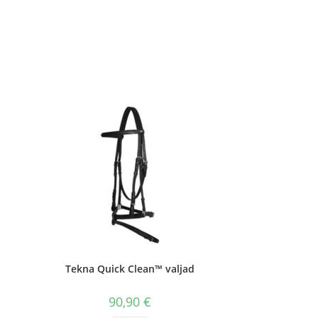
Tekna Quick Clean™ valjad
90,90
€