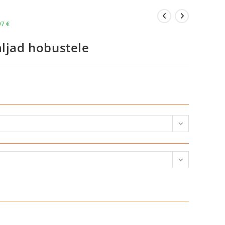
97
€
aljad hobustele