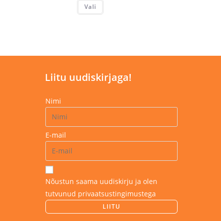
Sellel
Vali
tootel
on
mitu
varianti.
Valikuid
saab
teha
tootelehel.
Liitu uudiskirjaga!
Nimi
E-mail
Nõustun saama uudiskirju ja olen
tutvunud privaatsustingimustega