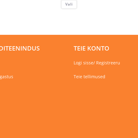
Sellel
Vali
tootel
on
mitu
varianti.
Valikuid
saab
teha
tootelehel.
DITEENINDUS
TEIE KONTO
Logi sisse/ Registreeru
gastus
Teie tellimused