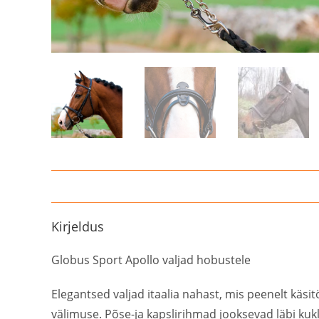
Kirjeldus
Globus Sport Apollo valjad hobustele
Elegantsed valjad itaalia nahast, mis peenelt kä
välimuse. Põse-ja kapslirihmad jooksevad läbi ku