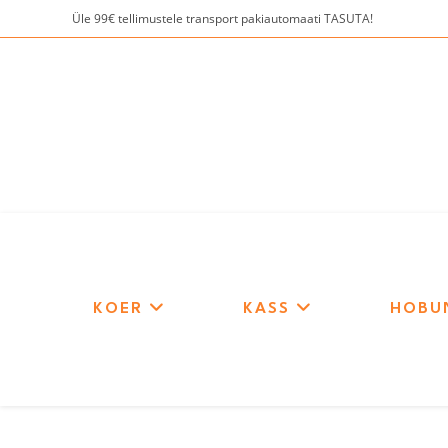
Skip
Üle 99€ tellimustele transport pakiautomaati TASUTA!
to
content
KOER
KASS
HOBU