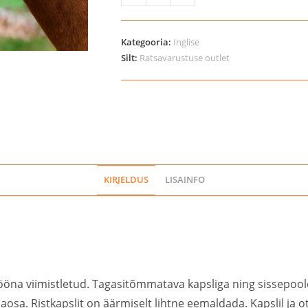
Sport
Apollo
valjad
Kategooria:
Inglise
hobustele
Silt:
Ratsavarustuse outlet
kogus
KIRJELDUS
LISAINFO
sitööna viimistletud. Tagasitõmmatava kapsliga ning sissep
klaosa. Ristkapslit on äärmiselt lihtne eemaldada. Kapslil