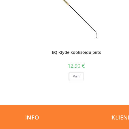
EQ Klyde koolisõidu piits
12,90
€
Sellel
Vali
tootel
on
mitu
varianti.
Valikuid
saab
teha
tootelehel.
INFO
KLIEN