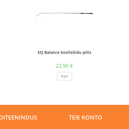
EQ Balance koolisõidu piits
22,90
€
Sellel
Vali
tootel
on
mitu
varianti.
Valikuid
saab
teha
tootelehel.
DITEENINDUS
TEIE KONTO