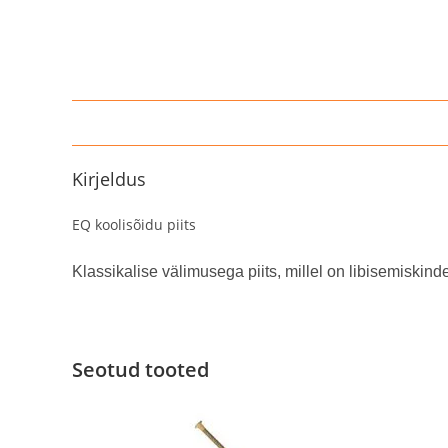
Kirjeldus
EQ koolisõidu piits
Klassikalise välimusega piits, millel on libisemiskin
Seotud tooted