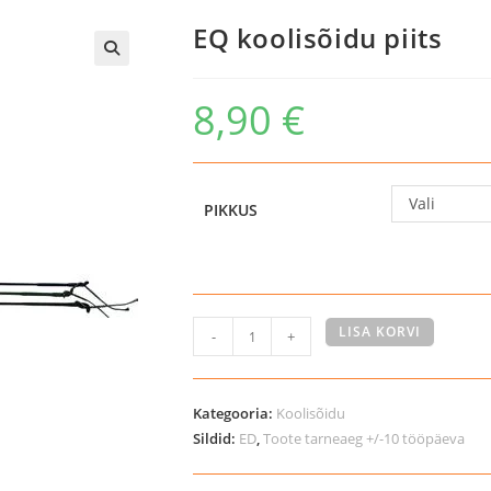
EQ koolisõidu piits
8,90
€
Vali
PIKKUS
EQ
LISA KORVI
-
+
koolisõidu
piits
kogus
Kategooria:
Koolisõidu
Sildid:
ED
,
Toote tarneaeg +/-10 tööpäeva