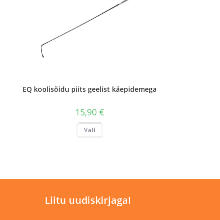
EQ koolisõidu piits geelist käepidemega
15,90
€
Sellel
Vali
tootel
on
mitu
varianti.
Valikuid
saab
teha
tootelehel.
Liitu uudiskirjaga!