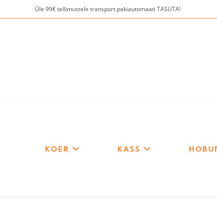
Skip
Üle 99€ tellimustele transport pakiautomaati TASUTA!
to
content
KOER
KASS
HOBU