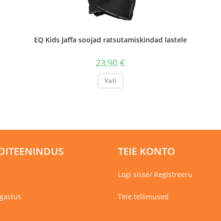
EQ Kids Jaffa soojad ratsutamiskindad lastele
23,90
€
Sellel
Vali
tootel
on
mitu
varianti.
Valikuid
saab
teha
tootelehel.
DITEENINDUS
TEIE KONTO
Logi sisse/ Registreeru
gastus
Teie tellimused