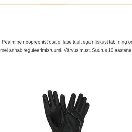
ealmine neopreenist osa ei lase tuult ega niiskust läbi ning o
dmel annab reguleerimisruumi. Värvus must. Suurus 10 aastane 