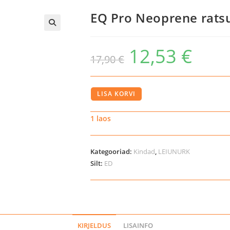
EQ Pro Neoprene rats
12,53
€
Algne
Praegune
17,90
€
hind
hind
oli:
on:
17,90 €.
12,53 €.
EQ
LISA KORVI
Pro
Neoprene
1 laos
ratsutamiskindad,
10
Kategooriad:
Kindad
,
LEIUNURK
a
Silt:
ED
kogus
KIRJELDUS
LISAINFO