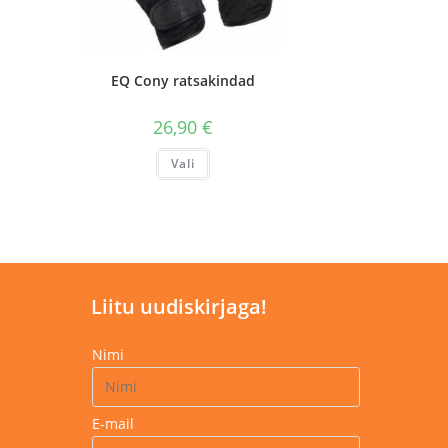
EQ Cony ratsakindad
26,90
€
Sellel
Vali
tootel
on
mitu
varianti.
Valikuid
saab
teha
tootelehel.
Liitu uudiskirjaga!
Nimi
E-mail