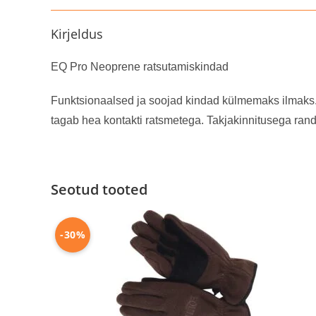
Kirjeldus
EQ Pro Neoprene ratsutamiskindad
Funktsionaalsed ja soojad kindad külmemaks ilmaks. P
tagab hea kontakti ratsmetega. Takjakinnitusega ran
Seotud tooted
-30%