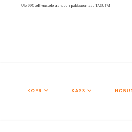
Skip
Üle 99€ tellimustele transport pakiautomaati TASUTA!
to
content
KOER
KASS
HOBU