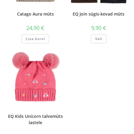
Catago Aura müts
EQ Join sügis-kevad müts
24,90
€
9,90
€
Sellel
Lisa korvi
Vali
tootel
on
mitu
varianti.
Valikuid
saab
teha
tootelehel.
EQ Kids Unicorn talvemüts
lastele