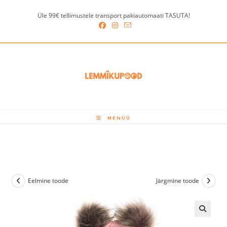
Skip
Üle 99€ tellimustele transport pakiautomaati TASUTA!
to
content
MENÜÜ
Eelmine toode
Järgmine toode