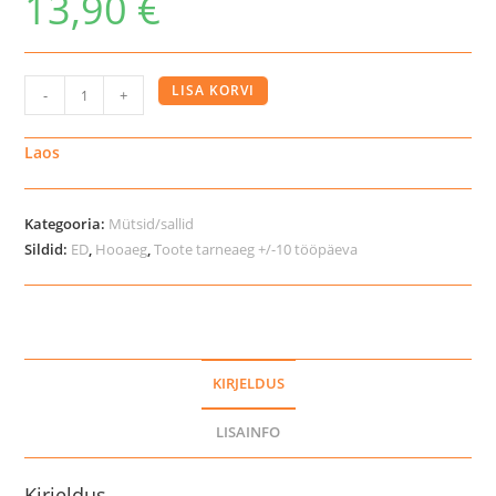
13,90
€
EQ
LISA KORVI
-
+
Kids
Jackie
Laos
soe
müts
Kategooria:
Mütsid/sallid
lastele
Sildid:
ED
,
Hooaeg
,
Toote tarneaeg +/-10 tööpäeva
kogus
KIRJELDUS
LISAINFO
Kirjeldus