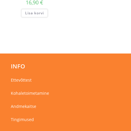
16,90
€
Lisa korvi
INFO
Ettevõttest
Kohaletoimetamine
Andmekaitse
Tingimused