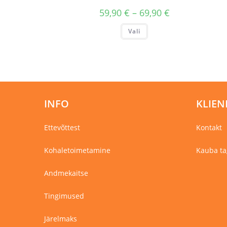
Hinnavahemik:
59,90
€
–
69,90
€
59,90 €
kuni
Sellel
Vali
69,90 €
tootel
on
mitu
varianti.
Valikuid
saab
teha
tootelehel.
INFO
KLIEN
Ettevõttest
Kontakt
Kohaletoimetamine
Kauba ta
Andmekaitse
Tingimused
Järelmaks