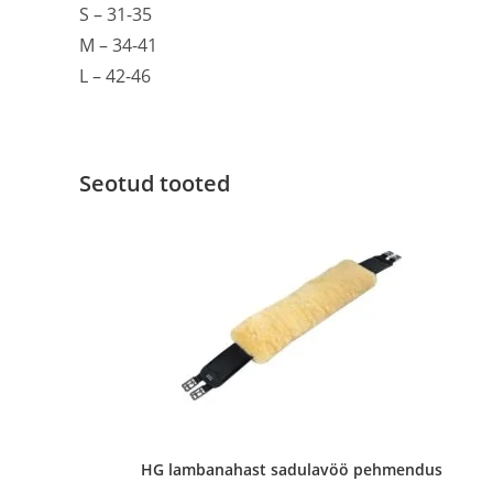
S – 31-35
M – 34-41
L – 42-46
Seotud tooted
HG lambanahast sadulavöö pehmendus