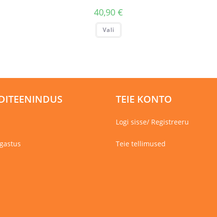
40,90
€
Sellel
Vali
tootel
on
mitu
varianti.
Valikuid
saab
teha
tootelehel.
DITEENINDUS
TEIE KONTO
Logi sisse/ Registreeru
gastus
Teie tellimused