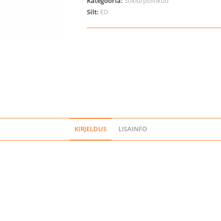
Kategooria:
Sokid/põlvikud
Silt:
ED
KIRJELDUS
LISAINFO