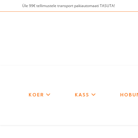
Skip
Üle 99€ tellimustele transport pakiautomaati TASUTA!
to
content
KOER
KASS
HOBU