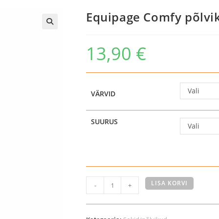
Equipage Comfy põlvi
13,90
€
Vali
VÄRVID
SUURUS
Vali
Equipage
LISA KORVI
-
+
Comfy
põlvikud
kogus