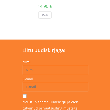
14,90
€
Sellel
Vali
tootel
on
mitu
varianti.
Valikuid
saab
teha
tootelehel.
Liitu uudiskirjaga!
Nimi
E-mail
Nõustun saama uudiskirju ja olen
tutvunud privaatsustingimustega