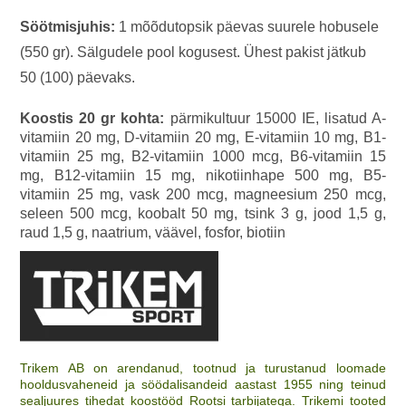
Söötmisjuhis:
1 mõõdutopsik päevas suurele hobusele
(550 gr). Sälgudele pool kogusest. Ühest pakist jätkub
50 (100) päevaks.
Koostis 20 gr kohta:
pärmikultuur 15000 IE, lisatud A-
vitamiin 20 mg, D-vitamiin 20 mg, E-vitamiin 10 mg, B1-
vitamiin 25 mg, B2-vitamiin 1000 mcg, B6-vitamiin 15
mg, B12-vitamiin 15 mg, nikotiinhape 500 mg, B5-
vitamiin 25 mg, vask 200 mcg, magneesium 250 mcg,
seleen 500 mcg, koobalt 50 mg, tsink 3 g, jood 1,5 g,
raud 1,5 g, naatrium, väävel, fosfor, biotiin
Trikem AB on arendanud, tootnud ja turustanud loomade
hooldusvaheneid ja söödalisandeid aastast 1955 ning teinud
sealjuures tihedat koostööd Rootsi tarbijatega. Trikemi tooted