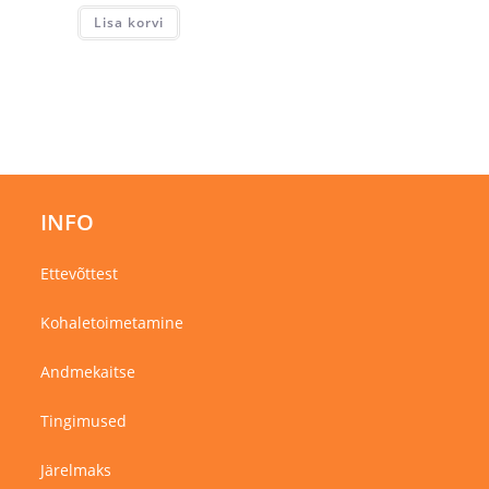
Lisa korvi
INFO
Ettevõttest
Kohaletoimetamine
Andmekaitse
Tingimused
Järelmaks