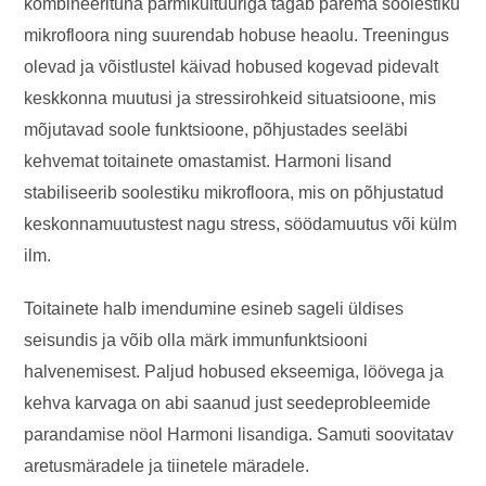
kombineerituna pärmikultuuriga tagab parema soolestiku
mikrofloora ning suurendab hobuse heaolu. Treeningus
olevad ja võistlustel käivad hobused kogevad pidevalt
keskkonna muutusi ja stressirohkeid situatsioone, mis
mõjutavad soole funktsioone, põhjustades seeläbi
kehvemat toitainete omastamist. Harmoni lisand
stabiliseerib soolestiku mikrofloora, mis on põhjustatud
keskonnamuutustest nagu stress, söödamuutus või külm
ilm.
Toitainete halb imendumine esineb sageli üldises
seisundis ja võib olla märk immunfunktsiooni
halvenemisest. Paljud hobused ekseemiga, löövega ja
kehva karvaga on abi saanud just seedeprobleemide
parandamise nöol Harmoni lisandiga. Samuti soovitatav
aretusmäradele ja tiinetele märadele.