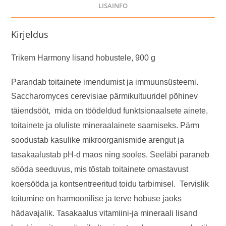
LISAINFO
Kirjeldus
Trikem Harmony lisand hobustele, 900 g
Parandab toitainete imendumist ja immuunsüsteemi.
Saccharomyces cerevisiae pärmikultuuridel põhinev
täiendsööt,
mida on töödeldud funktsionaalsete ainete,
toitainete ja oluliste mineraalainete saamiseks. Pärm
soodustab kasulike mikroorganismide arengut ja
tasakaalustab pH-d maos ning sooles. Seeläbi paraneb
sööda seeduvus, mis tõstab toitainete omastavust
koersööda ja kontsentreeritud toidu tarbimisel. Tervislik
toitumine on harmoonilise ja terve hobuse jaoks
hädavajalik. Tasakaalus vitamiini-ja mineraali lisand