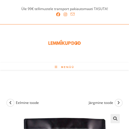
Skip
Üle 99€ tellimustele transport pakiautomaati TASUTA!
to
content
MENÜÜ
Eelmine toode
Järgmine toode