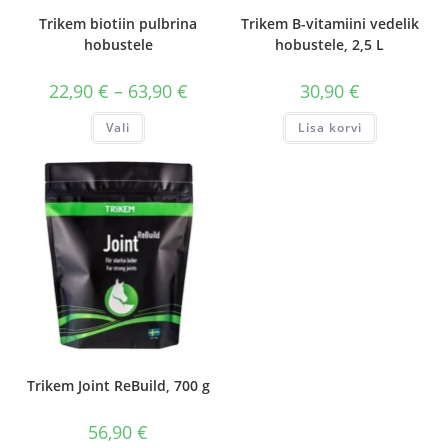
Trikem biotiin pulbrina
Trikem B-vitamiini vedelik
hobustele
hobustele, 2,5 L
Hinnavahemik:
22,90
€
–
63,90
€
30,90
€
22,90 €
kuni
Sellel
Vali
Lisa korvi
63,90 €
tootel
on
mitu
varianti.
Valikuid
saab
teha
tootelehel.
Trikem Joint ReBuild, 700 g
56,90
€