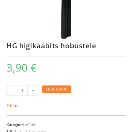
HG higikaabits hobustele
3,90
€
HG
LISA KORVI
-
+
higikaabits
hobustele
2 laos
kogus
Kategooria:
Talli
Silt:
Tarne 1-3 tööpäeva