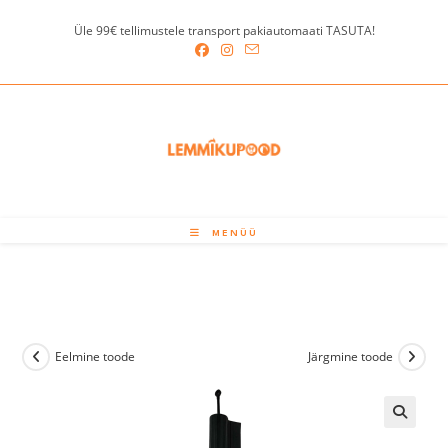
Skip
Üle 99€ tellimustele transport pakiautomaati TASUTA!
to
content
MENÜÜ
Eelmine toode
Järgmine toode