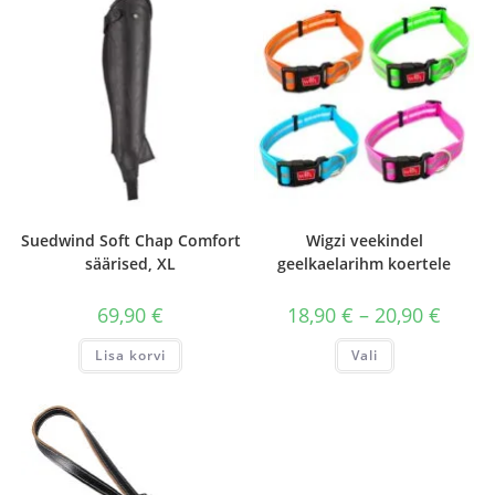
Suedwind Soft Chap Comfort
Wigzi veekindel
säärised, XL
geelkaelarihm koertele
Hinnav
69,90
€
18,90
€
–
20,90
€
18,90 €
kuni
Sellel
Lisa korvi
Vali
20,90 €
tootel
on
mitu
varianti.
Valikuid
saab
teha
tootelehel.