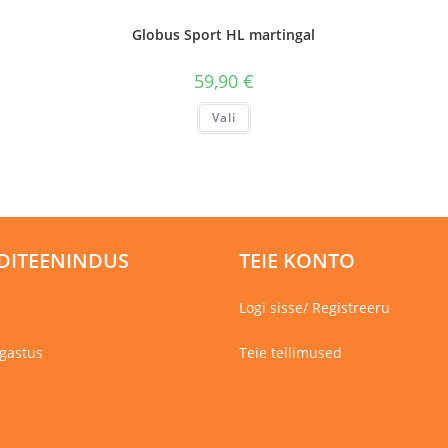
Globus Sport HL martingal
59,90
€
Sellel
Vali
tootel
on
mitu
varianti.
Valikuid
saab
teha
tootelehel.
DITEENINDUS
TEIE KONTO
Logi sisse/ Registreeru
gastus
Teie tellimused