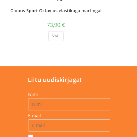
Globus Sport Octavius elastikuga martingal
73,90
€
Sellel
Vali
tootel
on
mitu
varianti.
Valikuid
saab
teha
tootelehel.
Liitu uudiskirjaga!
Nimi
E-mail