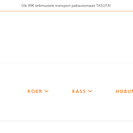
Skip
Üle 99€ tellimustele transport pakiautomaati TASUTA!
to
content
KOER
KASS
HOBU