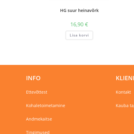
HG suur heinavõrk
16,90
€
Lisa korvi
INFO
KLIEN
Ettevõttest
Kontakt
Kohaletoimetamine
Kauba ta
Andmekaitse
Tingimused