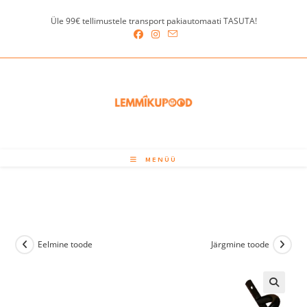
Skip
Üle 99€ tellimustele transport pakiautomaati TASUTA!
to
content
MENÜÜ
Eelmine toode
Järgmine toode