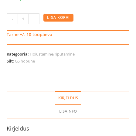
Globus
LISA KORVI
-
+
Sport
tekipuu
Tarne +/- 10 tööpäeva
seinale
kogus
Kategooria:
Hoiustamine/riputamine
Silt:
GS hobune
KIRJELDUS
LISAINFO
Kirjeldus