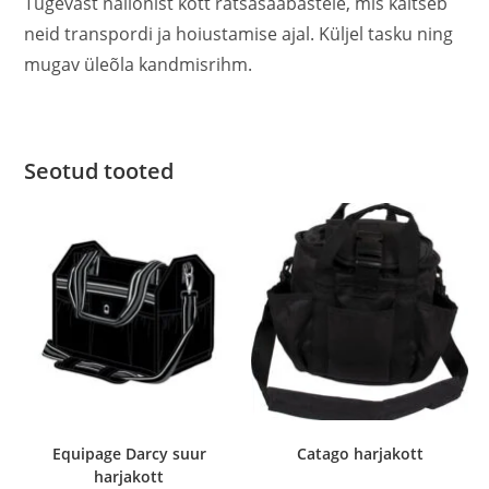
Tugevast nailonist kott ratsasaabastele, mis kaitseb
neid transpordi ja hoiustamise ajal. Küljel tasku ning
mugav üleõla kandmisrihm.
Seotud tooted
Equipage Darcy suur
Catago harjakott
harjakott