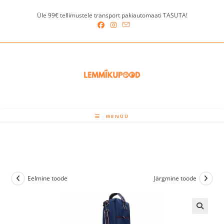
Skip
Üle 99€ tellimustele transport pakiautomaati TASUTA!
to
content
MENÜÜ
Eelmine toode
Järgmine toode