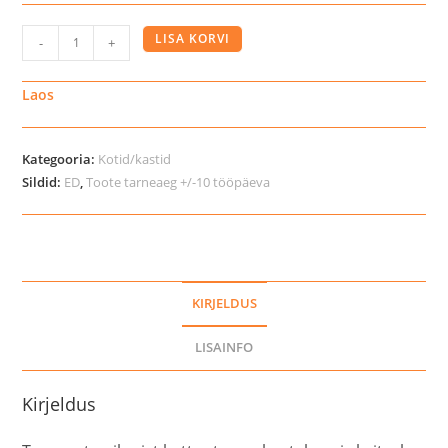
Equipage
LISA KORVI
-
+
saabaste
kott
Laos
kogus
Kategooria:
Kotid/kastid
Sildid:
ED
,
Toote tarneaeg +/-10 tööpäeva
KIRJELDUS
LISAINFO
Kirjeldus