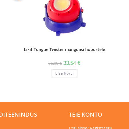
Likit Tongue Twister mänguasi hobustele
Algne
Praegune
33,54
€
55,90
€
hind
hind
oli:
on:
Lisa korvi
55,90 €.
33,54 €.
DITEENINDUS
TEIE KONTO
Logi sisse/ Registreeru