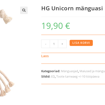
HG Unicorn mänguasi 
19,90
€
HG
LISA KORVI
-
+
Unicorn
mänguasi
Laos
hobustele
kogus
Kategooriad:
Mänguasjad
,
Maiused ja mängu
Sildid:
ED
,
Toote tarneaeg +/-10 tööpäeva