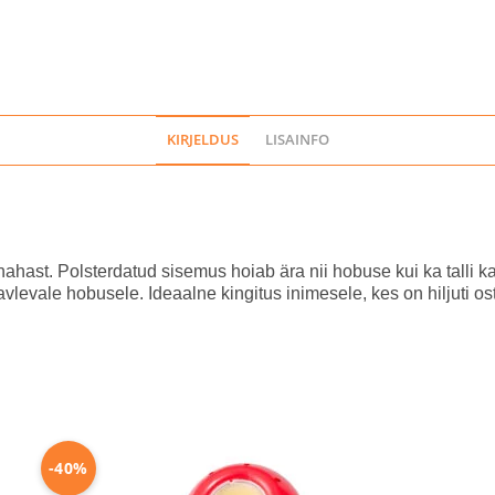
KIRJELDUS
LISAINFO
hast. Polsterdatud sisemus hoiab ära nii hobuse kui ka talli kah
avlevale hobusele. Ideaalne kingitus inimesele, kes on hiljuti 
-40%