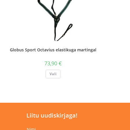
Globus Sport Octavius elastikuga martingal
73,90
€
Sellel
Vali
tootel
on
mitu
varianti.
Valikuid
saab
teha
tootelehel.
Liitu uudiskirjaga!
Nimi