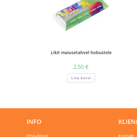
Likit maiusetahvel hobustele
2,50
€
Lisa korvi
INFO
KLIEN
Ettevõttest
Kontakt