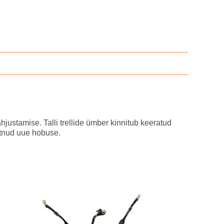
justamise. Talli trellide ümber kinnitub keeratud
ostnud uue hobuse.