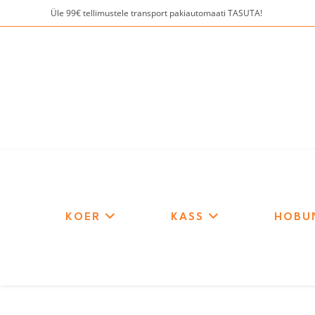
Skip
Üle 99€ tellimustele transport pakiautomaati TASUTA!
to
content
KOER
KASS
HOBU