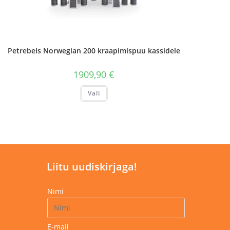
Petrebels Norwegian 200 kraapimispuu kassidele
1909,90
€
Sellel
Vali
tootel
on
mitu
varianti.
Valikuid
saab
teha
tootelehel.
Liitu uudiskirjaga!
Nimi
E-mail