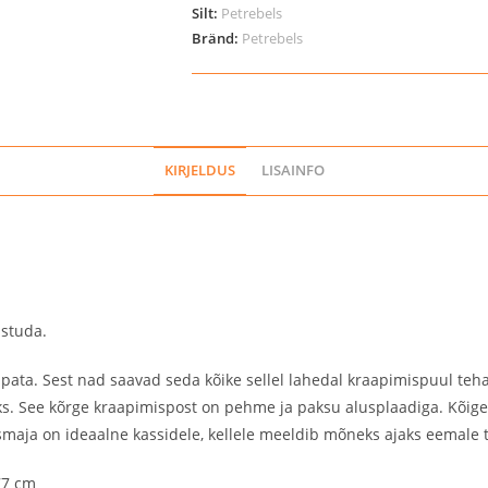
kassidele
Silt:
Petrebels
Bränd:
Petrebels
kogus
KIRJELDUS
LISAINFO
istuda.
üpata. Sest nad saavad seda kõike sellel lahedal kraapimispuul teh
s. See kõrge kraapimispost on pehme ja paksu alusplaadiga. Kõige
ismaja on ideaalne kassidele, kellele meeldib mõneks ajaks eemale
77 cm