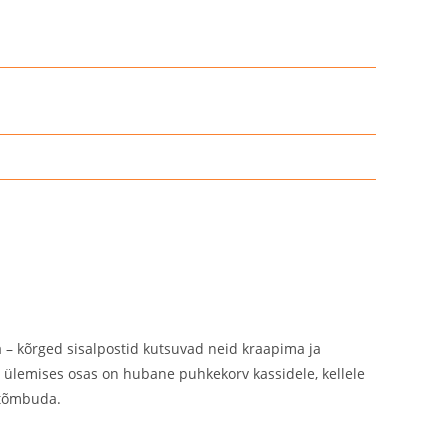
a – kõrged sisalpostid kutsuvad neid kraapima ja
 ülemises osas on hubane puhkekorv kassidele, kellele
 tõmbuda.