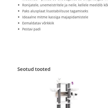
Ronijatele, unemeistritele ja neile, kellele meeldib k
Paks alusplaat lisastabiilsuse tagamiseks
Ideaalne mitme kassiga majapidamistele
Eemaldatav võrkkiik
Pestav padi
Seotud tooted