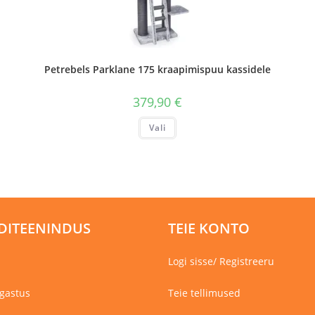
Petrebels Parklane 175 kraapimispuu kassidele
379,90
€
Sellel
Vali
tootel
on
mitu
varianti.
Valikuid
saab
teha
tootelehel.
DITEENINDUS
TEIE KONTO
Logi sisse/ Registreeru
gastus
Teie tellimused