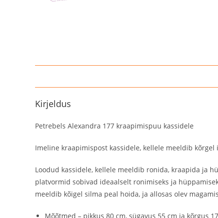
Kirjeldus
Petrebels Alexandra 177 kraapimispuu kassidele
Imeline kraapimispost kassidele, kellele meeldib kõrgel 
Loodud kassidele, kellele meeldib ronida, kraapida ja h
platvormid sobivad ideaalselt ronimiseks ja hüppamisek
meeldib kõigel silma peal hoida, ja allosas olev magam
Mõõtmed – pikkus 80 cm, sügavus 55 cm ja kõrgus 1