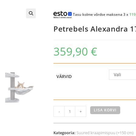
Tasu kolme võrdse maksena 3 x
119
Petrebels Alexandra 1
359,90
€
Vali
VÄRVID
Petrebels
LISA KORVI
-
+
Alexandra
177
kraapimispuu
Kategooria:
Suured kraapimispuu (+150 cm)