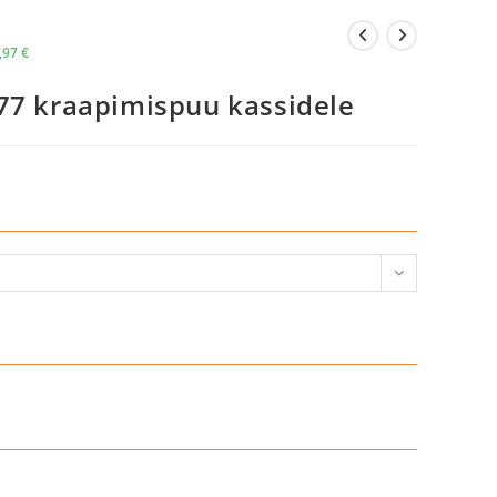
,97
€
77 kraapimispuu kassidele