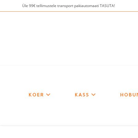
Skip
Üle 99€ tellimustele transport pakiautomaati TASUTA!
to
content
KOER
KASS
HOBU