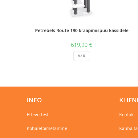
Petrebels Route 190 kraapimispuu kassidele
619,90
€
Sellel
Vali
tootel
on
mitu
varianti.
Valikuid
saab
teha
tootelehel.
INFO
KLIEN
Ettevõttest
Kontakt
Kohaletoimetamine
Kauba ta