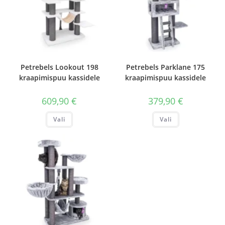
Petrebels Lookout 198
Petrebels Parklane 175
kraapimispuu kassidele
kraapimispuu kassidele
609,90
€
379,90
€
Sellel
Sellel
Vali
Vali
tootel
tootel
on
on
mitu
mitu
varianti.
varianti.
Valikuid
Valikuid
saab
saab
teha
teha
tootelehel.
tootelehel.