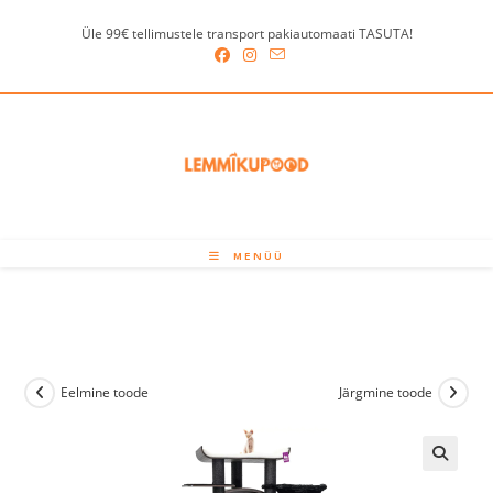
Skip
Üle 99€ tellimustele transport pakiautomaati TASUTA!
to
content
MENÜÜ
Eelmine toode
Järgmine toode