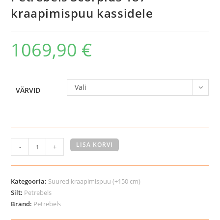
kraapimispuu kassidele
1069,90
€
Vali
VÄRVID
Petrebels
LISA KORVI
-
+
Scorpius
187
kraapimispuu
Kategooria:
Suured kraapimispuu (+150 cm)
kassidele
Silt:
Petrebels
Bränd:
Petrebels
kogus