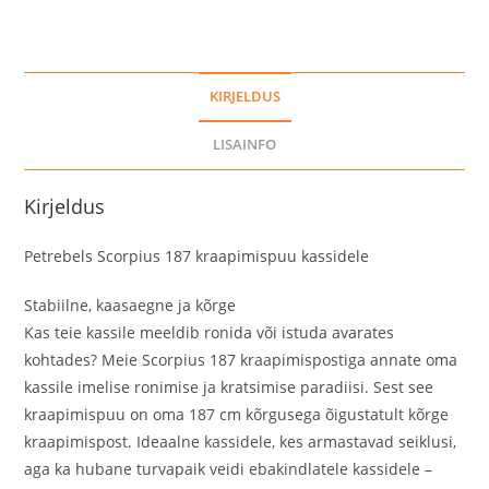
KIRJELDUS
LISAINFO
Kirjeldus
Petrebels Scorpius 187 kraapimispuu kassidele
Stabiilne, kaasaegne ja kõrge
Kas teie kassile meeldib ronida või istuda avarates
kohtades? Meie Scorpius 187 kraapimispostiga annate oma
kassile imelise ronimise ja kratsimise paradiisi. Sest see
kraapimispuu on oma 187 cm kõrgusega õigustatult kõrge
kraapimispost. Ideaalne kassidele, kes armastavad seiklusi,
aga ka hubane turvapaik veidi ebakindlatele kassidele –