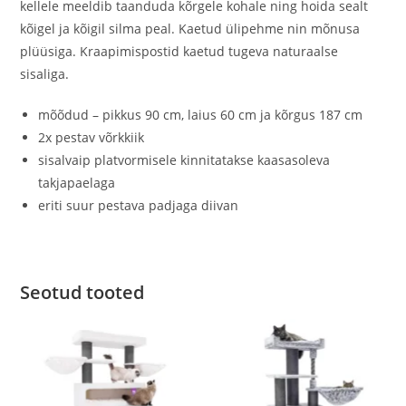
kellele meeldib taanduda kõrgele kohale ning hoida sealt
kõigel ja kõigil silma peal. Kaetud ülipehme nin mõnusa
plüüsiga. Kraapimispostid kaetud tugeva naturaalse
sisaliga.
mõõdud – pikkus 90 cm, laius 60 cm ja kõrgus 187 cm
2x pestav võrkkiik
sisalvaip platvormisele kinnitatakse kaasasoleva
takjapaelaga
eriti suur pestava padjaga diivan
Seotud tooted