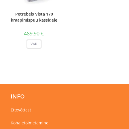
Petrebels Vista 170
kraapimispuu kassidele
489,90
€
Sellel
Vali
tootel
on
mitu
varianti.
Valikuid
saab
teha
tootelehel.
INFO
Ettevõttest
Kohaletoimetamine