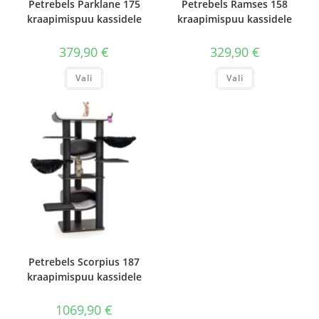
Petrebels Parklane 175
Petrebels Ramses 158
kraapimispuu kassidele
kraapimispuu kassidele
379,90
€
329,90
€
Sellel
Sellel
Vali
Vali
tootel
tootel
on
on
mitu
mitu
varianti.
varianti.
Valikuid
Valikuid
saab
saab
teha
teha
tootelehel.
tootelehel.
Petrebels Scorpius 187
kraapimispuu kassidele
1069,90
€