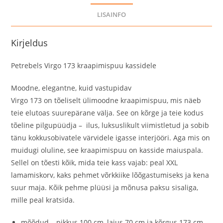
LISAINFO
Kirjeldus
Petrebels Virgo 173 kraapimispuu kassidele
Moodne, elegantne, kuid vastupidav
Virgo 173 on tõeliselt ülimoodne kraapimispuu, mis näeb
teie elutoas suurepärane välja. See on kõrge ja teie kodus
tõeline pilgupüüdja ​​– ilus, luksuslikult viimistletud ja sobib
tänu kokkusobivatele värvidele igasse interjööri. Aga mis on
muidugi oluline, see kraapimispuu on kasside maiuspala.
Sellel on tõesti kõik, mida teie kass vajab: peal XXL
lamamiskorv, kaks pehmet võrkkiike lõõgastumiseks ja kena
suur maja. Kõik pehme plüüsi ja mõnusa paksu sisaliga,
mille peal kratsida.
mõõdud – pikkus 100 cm, laius 70 cm ja kõrgus 173 cm