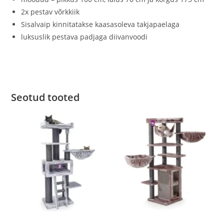
2x pestav võrkkiik
Sisalvaip kinnitatakse kaasasoleva takjapaelaga
luksuslik pestava padjaga diivanvoodi
Seotud tooted