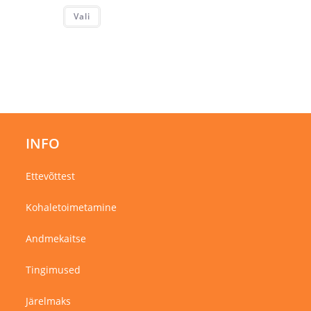
Sellel
Vali
tootel
on
mitu
varianti.
Valikuid
saab
teha
tootelehel.
INFO
Ettevõttest
Kohaletoimetamine
Andmekaitse
Tingimused
Järelmaks