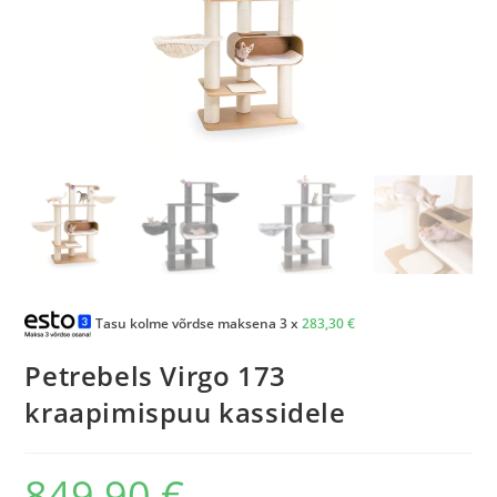
Tasu kolme võrdse maksena 3 x
283,30
€
Petrebels Virgo 173
kraapimispuu kassidele
849,90
€