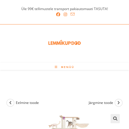
Skip
Üle 99€ tellimustele transport pakiautomaati TASUTA!
to
content
MENÜÜ
Eelmine toode
Järgmine toode