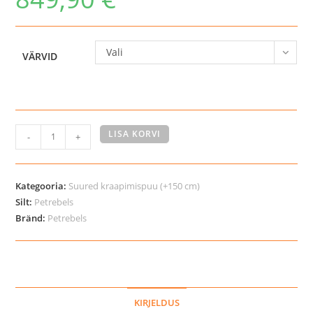
Vali
VÄRVID
Petrebels
LISA KORVI
-
+
Virgo
173
kraapimispuu
Kategooria:
Suured kraapimispuu (+150 cm)
kassidele
Silt:
Petrebels
Bränd:
Petrebels
kogus
KIRJELDUS