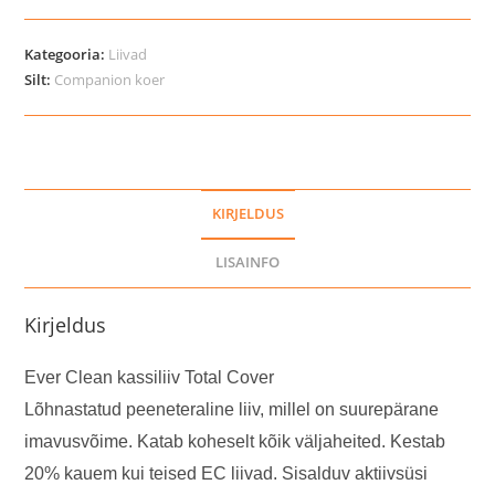
kassiliiv
Total
Kategooria:
Liivad
Cover
Silt:
Companion koer
kogus
KIRJELDUS
LISAINFO
Kirjeldus
Ever Clean kassiliiv Total Cover
Lõhnastatud peeneteraline liiv, millel on suurepärane
imavusvõime. Katab koheselt kõik väljaheited. Kestab
20% kauem kui teised EC liivad. Sisalduv aktiivsüsi