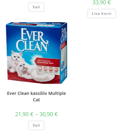
33,90
€
kuni
Sellel
Vali
30,90 €
tootel
on
Lisa korvi
mitu
varianti.
Valikuid
saab
teha
tootelehel.
Ever Clean kassiliiv Multiple
Cat
Hinnavahemik:
21,90
€
–
30,90
€
21,90 €
kuni
Sellel
Vali
30,90 €
tootel
on
mitu