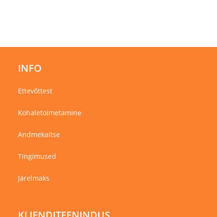
varianti.
Valikuid
saab
teha
tootelehel.
INFO
Ettevõttest
Kohaletoimetamine
Andmekaitse
Tingimused
Järelmaks
KLIENDITEENINDUS