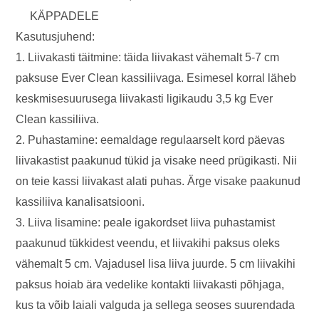
KÄPPADELE
Kasutusjuhend:
1. Liivakasti täitmine: täida liivakast vähemalt 5-7 cm
paksuse Ever Clean kassiliivaga. Esimesel korral läheb
keskmisesuurusega liivakasti ligikaudu 3,5 kg Ever
Clean kassiliiva.
2. Puhastamine: eemaldage regulaarselt kord päevas
liivakastist paakunud tükid ja visake need prügikasti. Nii
on teie kassi liivakast alati puhas. Ärge visake paakunud
kassiliiva kanalisatsiooni.
3. Liiva lisamine: peale igakordset liiva puhastamist
paakunud tükkidest veendu, et liivakihi paksus oleks
vähemalt 5 cm. Vajadusel lisa liiva juurde. 5 cm liivakihi
paksus hoiab ära vedelike kontakti liivakasti põhjaga,
kus ta võib laiali valguda ja sellega seoses suurendada