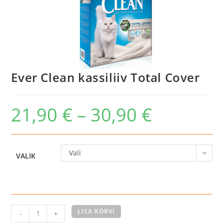
Ever Clean kassiliiv Total Cover
21,90
€
–
30,90
€
Hinnavahemik:
21,90 €
kuni
30,90 €
Vali
VALIK
Ever
LISA KORVI
-
+
Clean