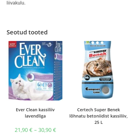
liivakulu.
Seotud tooted
Ever Clean kassiliiv
Certech Super Benek
lavendliga
lõhnatu betoniidist kassiliiv,
25 L
Hinnavahemik:
21,90
€
–
30,90
€
21,90 €