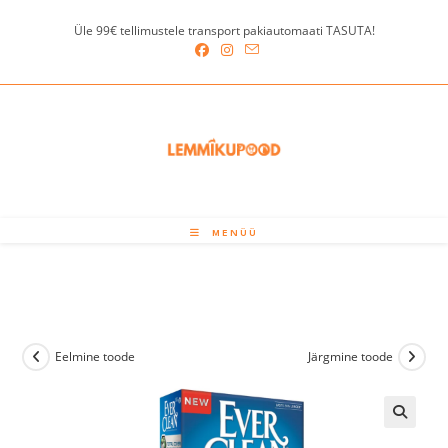
Skip
Üle 99€ tellimustele transport pakiautomaati TASUTA!
to
content
MENÜÜ
Eelmine toode
Järgmine toode