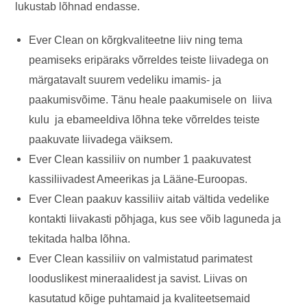
lukustab lõhnad endasse.
Ever Clean on kõrgkvaliteetne liiv ning tema
peamiseks eripäraks võrreldes teiste liivadega on
märgatavalt suurem vedeliku imamis- ja
paakumisvõime. Tänu heale paakumisele on liiva
kulu ja ebameeldiva lõhna teke võrreldes teiste
paakuvate liivadega väiksem.
Ever Clean kassiliiv on number 1 paakuvatest
kassiliivadest Ameerikas ja Lääne-Euroopas.
Ever Clean paakuv kassiliiv aitab vältida vedelike
kontakti liivakasti põhjaga, kus see võib laguneda ja
tekitada halba lõhna.
Ever Clean kassiliiv on valmistatud parimatest
looduslikest mineraalidest ja savist. Liivas on
kasutatud kõige puhtamaid ja kvaliteetsemaid