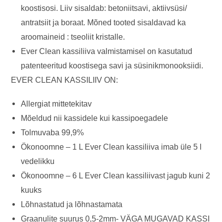
koostisosi. Liiv sisaldab: betoniitsavi, aktiivsüsi/
antratsiit ja boraat. Mõned tooted sisaldavad ka
aroomaineid : tseoliit kristalle.
Ever Clean kassiliiva valmistamisel on kasutatud
patenteeritud koostisega savi ja süsinikmonooksiidi.
EVER CLEAN KASSILIIV ON:
Allergiat mittetekitav
Mõeldud nii kassidele kui kassipoegadele
Tolmuvaba 99,9%
Ökonoomne – 1 L Ever Clean kassiliiva imab üle 5 l
vedelikku
Ökonoomne – 6 L Ever Clean kassiliivast jagub kuni 2
kuuks
Lõhnastatud ja lõhnastamata
Graanulite suurus 0,5-2mm- VÄGA MUGAVAD KASSI