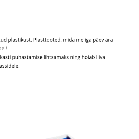
ud plastikust. Plasttooted, mida me iga päev ära
el!
vakasti puhastamise lihtsamaks ning hoiab liiva
assidele.