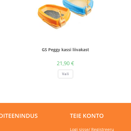
GS Peggy kassi liivakast
21,90
€
Sellel
Vali
tootel
on
mitu
varianti.
Valikuid
saab
teha
tootelehel.
DITEENINDUS
TEIE KONTO
Logi sisse/ Registreeru