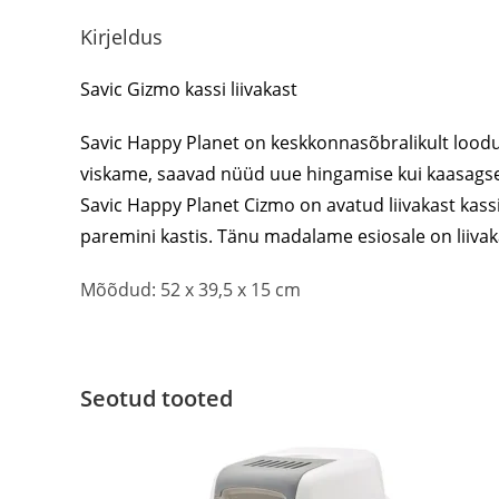
Kirjeldus
Savic Gizmo kassi liivakast
Savic Happy Planet on keskkonnasõbralikult loodud
viskame, saavad nüüd uue hingamise kui kaasags
Savic Happy Planet Cizmo on avatud liivakast kassid
paremini kastis. Tänu madalame esiosale on liivaka
Mõõdud:
52 x 39,5 x 15 cm
Seotud tooted