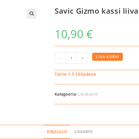
Savic Gizmo kassi liiv
10,90
€
Savic
LISA KORVI
-
+
Gizmo
kassi
Tarne 1-5 tööpäeva
liivakast
kogus
Kategooria:
Liivakastid
KIRJELDUS
LISAINFO