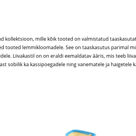
 kollektsioon, mille kõik tooted on valmistatud taaskasutat
ed tooted lemmikloomadele. See on taaskasutus parimal mo
ele. Liivakastil on on eraldi eemaldatav ääris, mis teeb lii
st sobilik ka kassipoegadele ning vanematele ja haigetele k