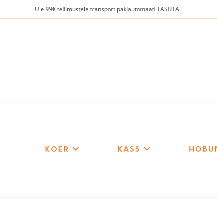
Skip
Üle 99€ tellimustele transport pakiautomaati TASUTA!
to
content
KOER
KASS
HOBU