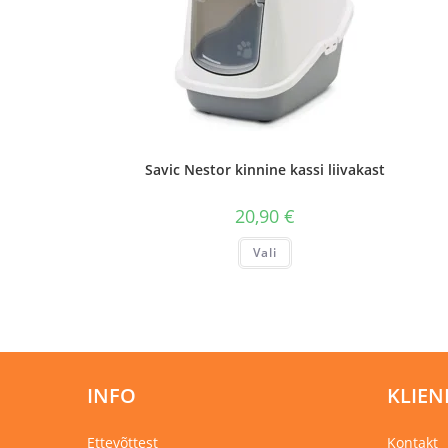
Savic Nestor kinnine kassi liivakast
20,90
€
Sellel
Vali
tootel
on
mitu
varianti.
Valikuid
saab
teha
tootelehel.
INFO
KLIEN
Ettevõttest
Kontakt