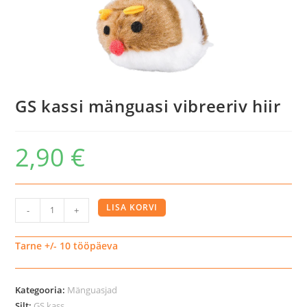
GS kassi mänguasi vibreeriv hiir
2,90
€
GS
LISA KORVI
-
+
kassi
mänguasi
Tarne +/- 10 tööpäeva
vibreeriv
hiir
Kategooria:
Mänguasjad
kogus
Silt:
GS kass