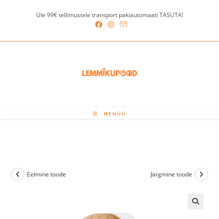
Skip
Üle 99€ tellimustele transport pakiautomaati TASUTA!
to
content
MENÜÜ
Eelmine toode
Järgmine toode