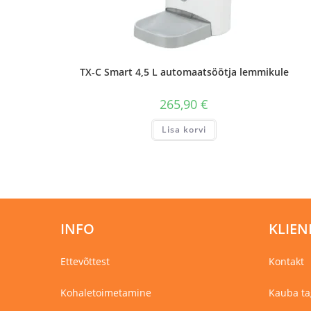
TX-C Smart 4,5 L automaatsöötja lemmikule
265,90
€
Lisa korvi
INFO
KLIEN
Ettevõttest
Kontakt
Kohaletoimetamine
Kauba ta