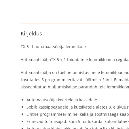
Kirjeldus
TX 5+1 automaatsöötja lemmikule
AutomaatsöötjaTX 5 + 1 toidab teie lemmiklooma regulaars
Automaatsöötja on tõeline õnnistus neile lemmikloomaom
kasutades 5 programmeeritavat söötmisrežiimi. Eemalda
sisseehitatud muljumiskaitse parandab teie lemmikloom
Automaatsöötja koertele ja kassidele.
Sobib kassipoegadele ja kutsikatele alates 8. elukuus
Lihtne programmeerimine: kella ja söötmisaega saab
Erinevad toitmisajad: kuni 5 toidukorda, kohandatav 
Automaatne klahvilukk: hoiab ära juhusliku klahviva