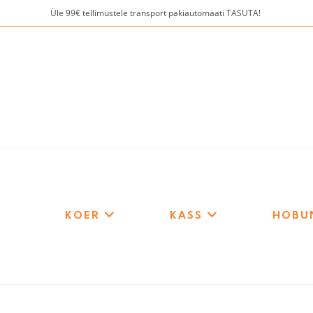
Skip
Üle 99€ tellimustele transport pakiautomaati TASUTA!
to
content
KOER
KASS
HOBU