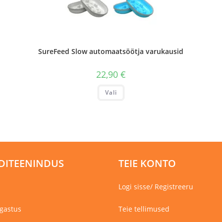
SureFeed Slow automaatsöötja varukausid
22,90
€
Sellel
Vali
tootel
on
mitu
varianti.
Valikuid
saab
teha
tootelehel.
DITEENINDUS
TEIE KONTO
Logi sisse/ Registreeru
gastus
Teie tellimused