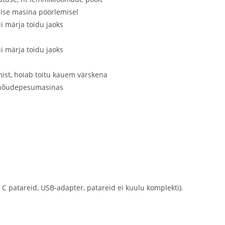
ise masina pöörlemisel
i märja toidu jaoks
i märja toidu jaoks
ist, hoiab toitu kauem värskena
a nõudepesumasinas
x C patareid, USB-adapter, patareid ei kuulu komplekti).