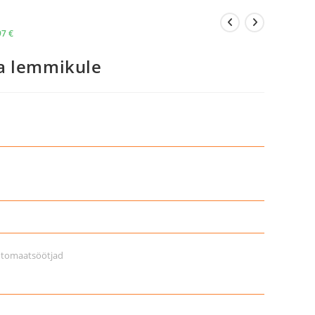
97
€
a lemmikule
tomaatsöötjad