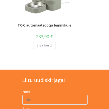
TX-C automaatsöötja lemmikule
233,90
€
Lisa korvi
Liitu uudiskirjaga!
Nimi
E-mail