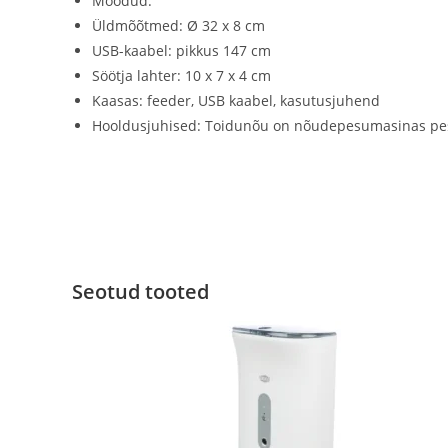
Mõõdud:
Üldmõõtmed: Ø 32 x 8 cm
USB-kaabel: pikkus 147 cm
Söötja lahter: 10 x 7 x 4 cm
Kaasas: feeder, USB kaabel, kasutusjuhend
Hooldusjuhised: Toidunõu on nõudepesumasinas pe
Seotud tooted