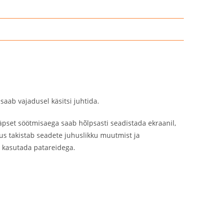
saab vajadusel käsitsi juhtida.
äpset söötmisaega saab hõlpsasti seadistada ekraanil,
s takistab seadete juhuslikku muutmist ja
i kasutada patareidega.