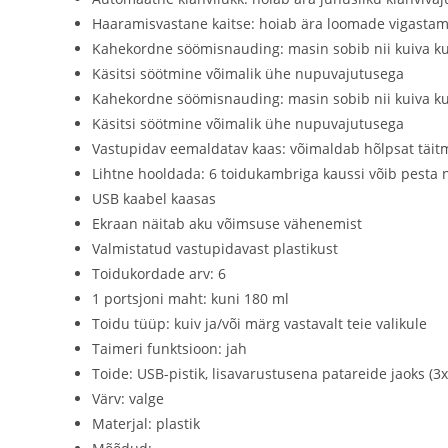
Haaramisvastane kaitse: hoiab ära loomade vigastam
Kahekordne söömisnauding: masin sobib nii kuiva ku
Käsitsi söötmine võimalik ühe nupuvajutusega
Kahekordne söömisnauding: masin sobib nii kuiva ku
Käsitsi söötmine võimalik ühe nupuvajutusega
Vastupidav eemaldatav kaas: võimaldab hõlpsat täitm
Lihtne hooldada: 6 toidukambriga kaussi võib pest
USB kaabel kaasas
Ekraan näitab aku võimsuse vähenemist
Valmistatud vastupidavast plastikust
Toidukordade arv: 6
1 portsjoni maht: kuni 180 ml
Toidu tüüp: kuiv ja/või märg vastavalt teie valikule
Taimeri funktsioon: jah
Toide: USB-pistik, lisavarustusena patareide jaoks (3
Värv: valge
Materjal: plastik