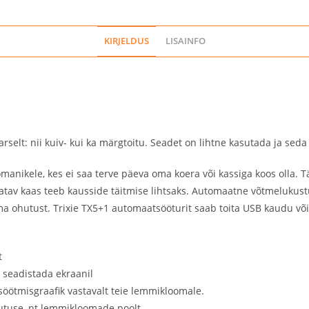
KIRJELDUS
LISAINFO
elt: nii kuiv- kui ka märgtoitu. Seadet on lihtne kasutada ja seda 
anikele, kes ei saa terve päeva oma koera või kassiga koos olla. T
tav kaas teeb kausside täitmise lihtsaks. Automaatne võtmelukustu
a ohutust. Trixie TX5+1 automaatsööturit saab toita USB kaudu võ
t
 seadistada ekraanil
söötmisgraafik vastavalt teie lemmikloomale.
jutuse, nt lemmikloomade poolt