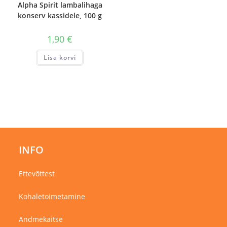
Alpha Spirit lambalihaga
konserv kassidele, 100 g
1,90
€
Lisa korvi
INFO
Ettevõttest
Kohaletoimetamine
Andmekaitse