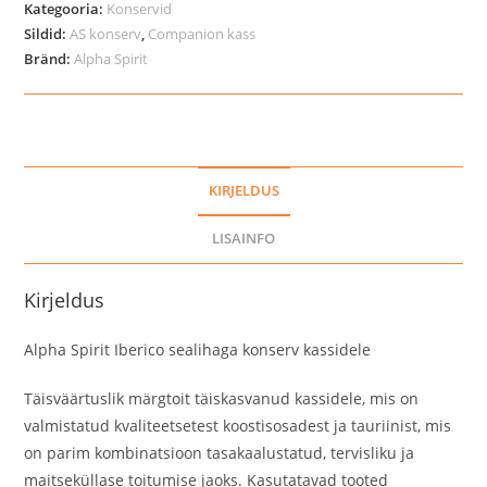
Kategooria:
Konservid
kassidele,
Sildid:
AS konserv
,
Companion kass
200
Bränd:
Alpha Spirit
g
kogus
KIRJELDUS
LISAINFO
Kirjeldus
Alpha Spirit Iberico sealihaga konserv kassidele
Täisväärtuslik märgtoit täiskasvanud kassidele, mis on
valmistatud kvaliteetsetest koostisosadest ja tauriinist, mis
on parim kombinatsioon tasakaalustatud, tervisliku ja
maitseküllase toitumise jaoks. Kasutatavad tooted