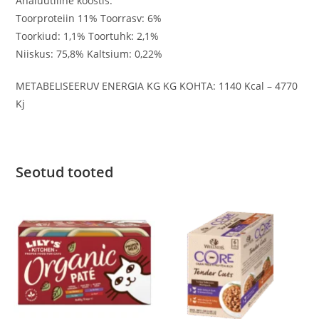
Analüütiline koostis:
Toorproteiin 11% Toorrasv: 6%
Toorkiud: 1,1% Toortuhk: 2,1%
Niiskus: 75,8% Kaltsium: 0,22%
METABELISEERUV ENERGIA KG KG KOHTA: 1140 Kcal – 4770
Kj
Seotud tooted