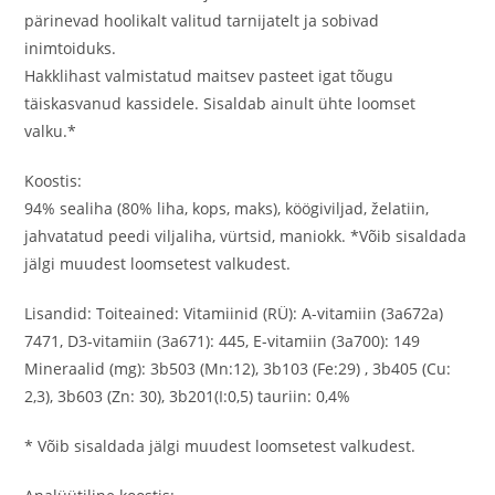
pärinevad hoolikalt valitud tarnijatelt ja sobivad
inimtoiduks.
Hakklihast valmistatud maitsev pasteet igat tõugu
täiskasvanud kassidele. Sisaldab ainult ühte loomset
valku.*
Koostis:
94% sealiha (80% liha, kops, maks), köögiviljad, želatiin,
jahvatatud peedi viljaliha, vürtsid, maniokk. *Võib sisaldada
jälgi muudest loomsetest valkudest.
Lisandid: Toiteained: Vitamiinid (RÜ): A-vitamiin (3a672a)
7471, D3-vitamiin (3a671): 445, E-vitamiin (3a700): 149
Mineraalid (mg): 3b503 (Mn:12), 3b103 (Fe:29) , 3b405 (Cu:
2,3), 3b603 (Zn: 30), 3b201(I:0,5) tauriin: 0,4%
* Võib sisaldada jälgi muudest loomsetest valkudest.