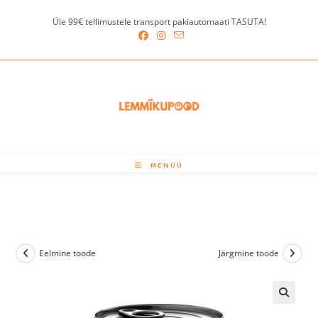
Skip
Üle 99€ tellimustele transport pakiautomaati TASUTA!
to
content
MENÜÜ
Eelmine toode
Järgmine toode