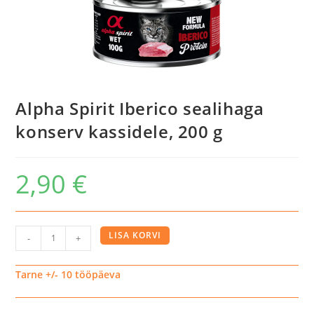
Alpha Spirit Iberico sealihaga
konserv kassidele, 200 g
2,90
€
Alpha
LISA KORVI
-
+
Spirit
Iberico
Tarne +/- 10 tööpäeva
sealihaga
konserv