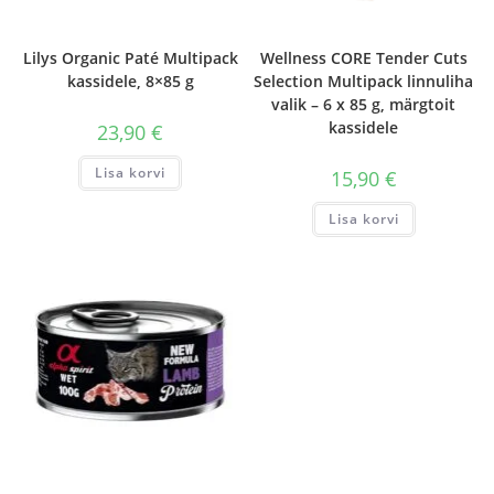
Lilys Organic Paté Multipack
Wellness CORE Tender Cuts
kassidele, 8×85 g
Selection Multipack linnuliha
valik – 6 x 85 g, märgtoit
kassidele
23,90
€
Lisa korvi
15,90
€
Lisa korvi