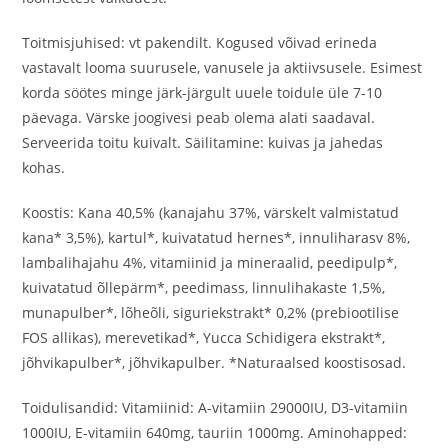
Toitmisjuhised: vt pakendilt. Kogused võivad erineda
vastavalt looma suurusele, vanusele ja aktiivsusele. Esimest
korda söötes minge järk-järgult uuele toidule üle 7-10
päevaga. Värske joogivesi peab olema alati saadaval.
Serveerida toitu kuivalt. Säilitamine: kuivas ja jahedas
kohas.
Koostis: Kana 40,5% (kanajahu 37%, värskelt valmistatud
kana* 3,5%), kartul*, kuivatatud hernes*, innuliharasv 8%,
lambalihajahu 4%, vitamiinid ja mineraalid, peedipulp*,
kuivatatud õllepärm*, peedimass, linnulihakaste 1,5%,
munapulber*, lõheõli, siguriekstrakt* 0,2% (prebiootilise
FOS allikas), merevetikad*, Yucca Schidigera ekstrakt*,
jõhvikapulber*, jõhvikapulber. *Naturaalsed koostisosad.
Toidulisandid: Vitamiinid: A-vitamiin 29000IU, D3-vitamiin
1000IU, E-vitamiin 640mg, tauriin 1000mg. Aminohapped: