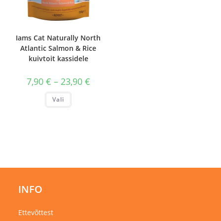
Iams Cat Naturally North
Atlantic Salmon & Rice
kuivtoit kassidele
Hinnavahemik:
7,90
€
–
23,90
€
7,90 €
kuni
Sellel
Vali
23,90 €
tootel
on
mitu
varianti.
Valikuid
saab
teha
tootelehel.
INFO
Ettevõttest