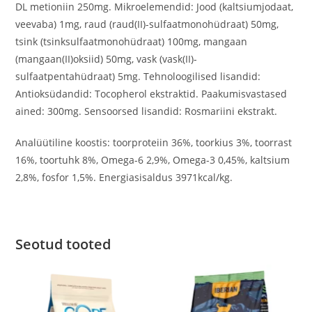
DL metioniin 250mg. Mikroelemendid: Jood (kaltsiumjodaat,
veevaba) 1mg, raud (raud(II)-sulfaatmonohüdraat) 50mg,
tsink (tsinksulfaatmonohüdraat) 100mg, mangaan
(mangaan(II)oksiid) 50mg, vask (vask(II)-
sulfaatpentahüdraat) 5mg. Tehnoloogilised lisandid:
Antioksüdandid: Tocopherol ekstraktid. Paakumisvastased
ained: 300mg. Sensoorsed lisandid: Rosmariini ekstrakt.
Analüütiline koostis: toorproteiin 36%, toorkius 3%, toorrast
16%, toortuhk 8%, Omega-6 2,9%, Omega-3 0,45%, kaltsium
2,8%, fosfor 1,5%. Energiasisaldus 3971kcal/kg.
Seotud tooted