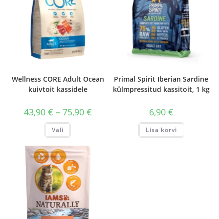
Wellness CORE Adult Ocean
Primal Spirit Iberian Sardine
kuivtoit kassidele
külmpressitud kassitoit, 1 kg
Hinnavahemik:
43,90
€
–
75,90
€
6,90
€
43,90 €
kuni
Sellel
Vali
Lisa korvi
75,90 €
tootel
on
mitu
varianti.
Valikuid
saab
teha
tootelehel.