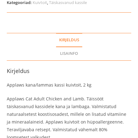
Kategooriad:
Kuivtoit
,
Täiskasvanud kassile
kg
kogus
KIRJELDUS
LISAINFO
Kirjeldus
Applaws kana/lammas kassi kuivtoit, 2 kg
Applaws Cat Adult Chicken and Lamb. Täissööt
täiskasvanud kassidele kana ja lambaga. Valmistatud
naturaalsetest koostisosadest, millele on lisatud vitamiine
ja mineraalaineid. Applaws kuivtoit on hüpoallergeenne.
Teraviljavaba retsept. Valmistatud vähemalt 80%
loomsetest valkudest.