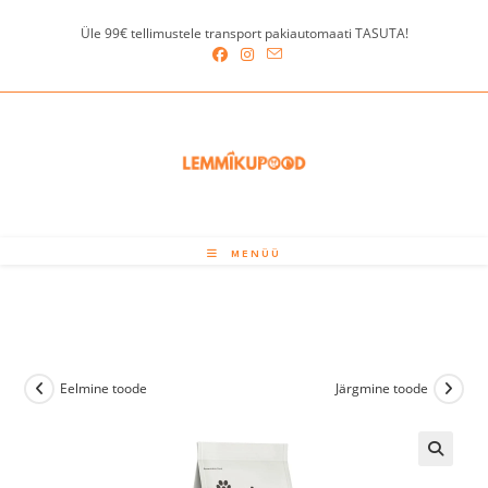
Skip
Üle 99€ tellimustele transport pakiautomaati TASUTA!
to
content
MENÜÜ
Eelmine toode
Järgmine toode