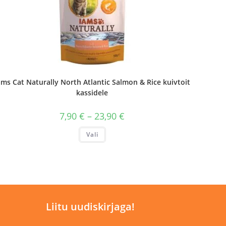
ams Cat Naturally North Atlantic Salmon & Rice kuivtoit
kassidele
Hinnavahemik:
7,90
€
–
23,90
€
7,90 €
kuni
Sellel
Vali
23,90 €
tootel
on
mitu
varianti.
Valikuid
saab
teha
tootelehel.
Liitu uudiskirjaga!