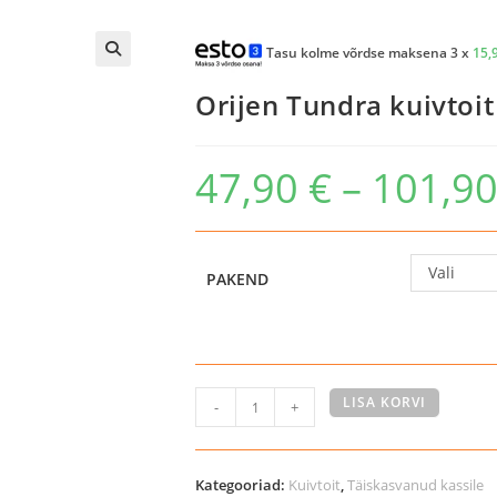
Tasu kolme võrdse maksena 3 x
15,
Orijen Tundra kuivtoit
47,90
€
–
101,9
Vali
PAKEND
Orijen
LISA KORVI
-
+
Tundra
kuivtoit
kassidele
Kategooriad:
Kuivtoit
,
Täiskasvanud kassile