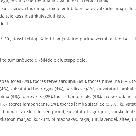
ega, mis aitavad toetada läikivat karva ja tervet nahka.
kult esineva tauriiniga, mida leidub loomsetes valkudes nagu liha,
teie kass instinktiivselt ihkab.
dest.
/130 g tassi kohta). Kalorid on jaotatud parima vormi toetamiseks,
toitumisnõuetele kõikidele eluetappidele.
aspea-forell (7%), toores terve sardiinik (6%), toores hirveliha (6%)
(4%), kuivatatud heeringas (4%), pardirasv (4%), kuivatatud lambali
liha (3%), toores kits (3%), toores lambamaks (3%), läätsekiud, hern
(1%), toores lambaneer (0,5%), toores lamba sisefilee (0,5%), kuivata
ed õunad, värsked terved pirnid, kuivatatud sigurijuur, värske leht
skatoon marjad, kurkum, piimaohakas. takjajuur, lavendel, alteejuur