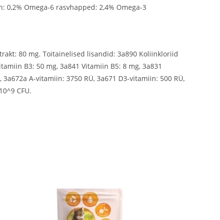
iin: 0,2% Omega-6 rasvhapped: 2,4% Omega-3
akt: 80 mg. Toitainelised lisandid: 3a890 Koliinkloriid
Vitamiin B3: 50 mg, 3a841 Vitamiin B5: 8 mg, 3a831
g, 3a672a A-vitamiin: 3750 RÜ, 3a671 D3-vitamiin: 500 RÜ,
×10^9 CFU.