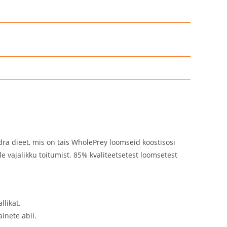
ndra dieet, mis on täis WholePrey loomseid koostisosi
le vajalikku toitumist. 85% kvaliteetsetest loomsetest
llikat.
inete abil.