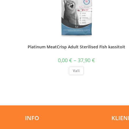
Platinum MeatCrisp Adult Sterilised Fish kassitoit
Hinnavahemik:
0,00
€
–
37,90
€
0,00 €
kuni
Sellel
Vali
37,90 €
tootel
on
mitu
varianti.
Valikuid
saab
teha
tootelehel.
INFO
KLIEN