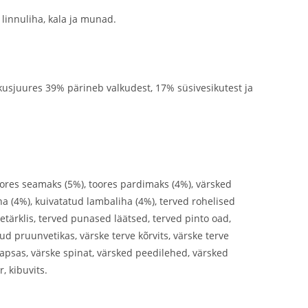
 linnuliha, kala ja munad.
 kusjuures 39% pärineb valkudest, 17% süsivesikutest ja
, toores seamaks (5%), toores pardimaks (4%), värsked
ha (4%), kuivatatud lambaliha (4%), terved rohelised
etärklis, terved punased läätsed, terved pinto oad,
tud pruunvetikas, värske terve kõrvits, värske terve
kapsas, värske spinat, värsked peedilehed, värsked
, kibuvits.