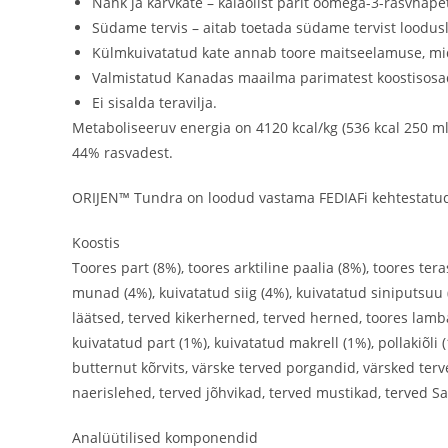
Nahk ja karvkate – kalaõlist pärit oomega-3-rasvhapet
Südame tervis – aitab toetada südame tervist loodusli
Külmkuivatatud kate annab toore maitseelamuse, mida 
Valmistatud Kanadas maailma parimatest koostisosa
Ei sisalda teravilja.
Metaboliseeruv energia on 4120 kcal/kg (536 kcal 250 ml
44% rasvadest.
ORIJEN™ Tundra on loodud vastama FEDIAFi kehtestatud 
Koostis
Toores part (8%), toores arktiline paalia (8%), toores ter
munad (4%), kuivatatud siig (4%), kuivatatud siniputsuu 
läätsed, terved kikerherned, terved herned, toores lamba
kuivatatud part (1%), kuivatatud makrell (1%), pollakiõli 
butternut kõrvits, värske terved porgandid, värsked terv
naerislehed, terved jõhvikad, terved mustikad, terved Sa
Analüütilised komponendid