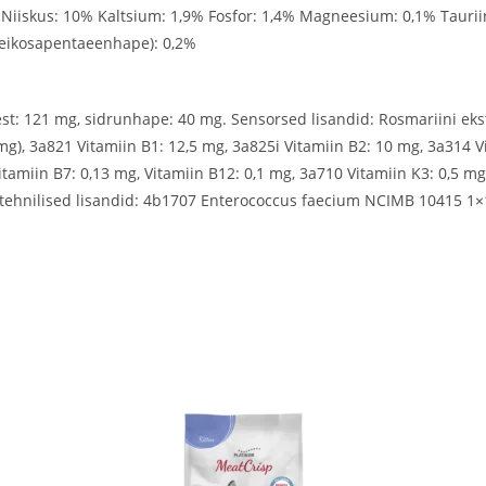
% Niiskus: 10% Kaltsium: 1,9% Fosfor: 1,4% Magneesium: 0,1% Taur
eikosapentaeenhape): 0,2%
est: 121 mg, sidrunhape: 40 mg. Sensorsed lisandid: Rosmariini ekstr
1 mg), 3a821 Vitamiin B1: 12,5 mg, 3a825i Vitamiin B2: 10 mg, 3a314 
itamiin B7: 0,13 mg, Vitamiin B12: 0,1 mg, 3a710 Vitamiin K3: 0,5 m
ootehnilised lisandid: 4b1707 Enterococcus faecium NCIMB 10415 1