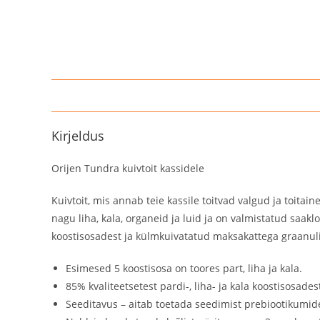
Kirjeldus
Orijen Tundra kuivtoit kassidele
Kuivtoit, mis annab teie kassile toitvad valgud ja toitai
nagu liha, kala, organeid ja luid ja on valmistatud saakl
koostisosadest ja külmkuivatatud maksakattega graanul
Esimesed 5 koostisosa on toores part, liha ja kala.
85% kvaliteetsetest pardi-, liha- ja kala koostisosades
Seeditavus – aitab toetada seedimist prebiootikumide, 