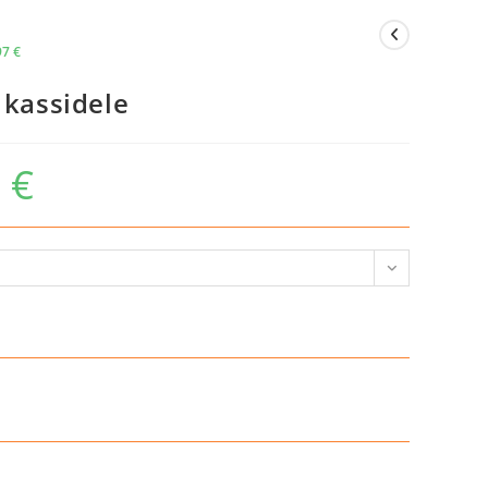
97
€
 kassidele
0
€
Hinnavahemik:
47,90 €
kuni
101,90 €