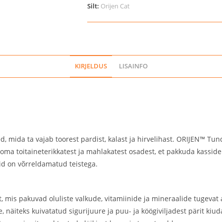
kogus
Silt:
Orijen Cat
KIRJELDUS
LISAINFO
ned, mida ta vajab toorest pardist, kalast ja hirvelihast. ORIJEN™ Tu
ooma toitaineterikkatest ja mahlakatest osadest, et pakkuda kasside
id on võrreldamatud teistega.
t, mis pakuvad oluliste valkude, vitamiinide ja mineraalide tugevat a
näiteks kuivatatud sigurijuure ja puu- ja köögiviljadest pärit kiuda