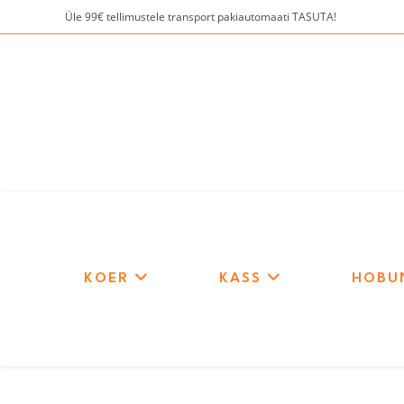
Skip
Üle 99€ tellimustele transport pakiautomaati TASUTA!
to
content
KOER
KASS
HOBU