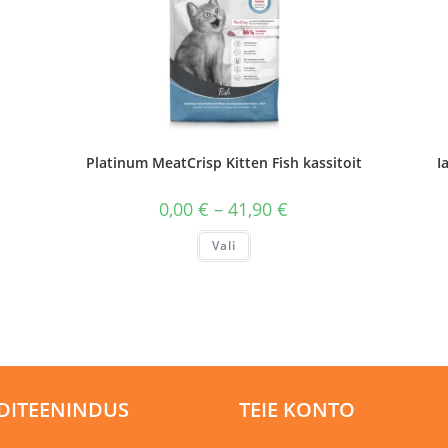
Platinum MeatCrisp Kitten Fish kassitoit
I
Hinnavahemik:
0,00
€
–
41,90
€
0,00 €
kuni
Sellel
Vali
41,90 €
tootel
on
mitu
varianti.
Valikuid
saab
teha
tootelehel.
DITEENINDUS
TEIE KONTO