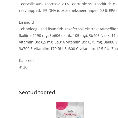
Toorvalk: 40% Toorrasv: 20% Toortuhk: 9% Toorkiud: 3
rasvhapped: 1% DHA (dokosaheksaeenhape): 0,3% EPA (
Lisandid
Tehnoloogilised lisandid: Tokoferooli ekstrakt taimeõlid
(koliin): 1190 mg, 3b606 (tsink: 105 mg), 3b406 (vask: 1
Vitamiin B6: 6,5 mg, 3a316 Vitamiin B9: 0,75 mg, 3a880 V
3a700 E-vitamiin: 170 RÜ, 3a300 C-vitamiin: 12,5 RÜ. Z
Kaloreid
4120
Seotud tooted