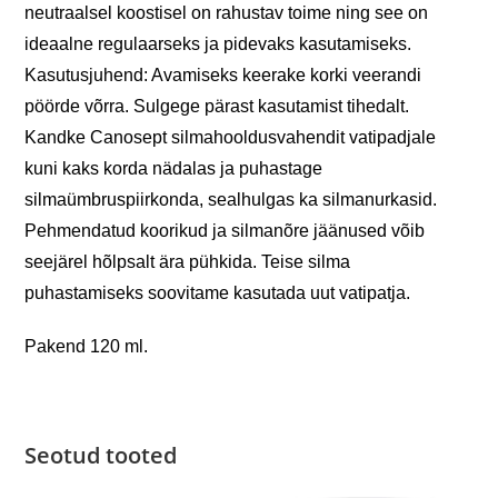
neutraalsel koostisel on rahustav toime ning see on
ideaalne regulaarseks ja pidevaks kasutamiseks.
Kasutusjuhend: Avamiseks keerake korki veerandi
pöörde võrra. Sulgege pärast kasutamist tihedalt.
Kandke Canosept silmahooldusvahendit vatipadjale
kuni kaks korda nädalas ja puhastage
silmaümbruspiirkonda, sealhulgas ka silmanurkasid.
Pehmendatud koorikud ja silmanõre jäänused võib
seejärel hõlpsalt ära pühkida. Teise silma
puhastamiseks soovitame kasutada uut vatipatja.
Pakend 120 ml.
Seotud tooted