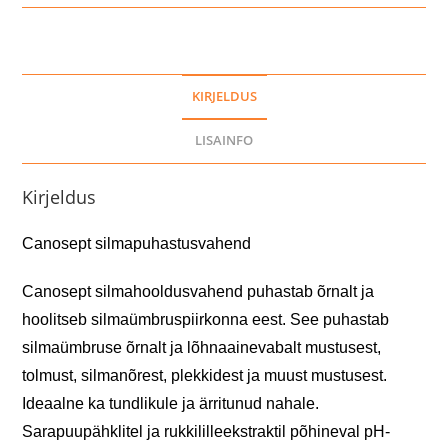
KIRJELDUS
LISAINFO
Kirjeldus
Canosept silmapuhastusvahend
Canosept silmahooldusvahend puhastab õrnalt ja
hoolitseb silmaümbruspiirkonna eest. See puhastab
silmaümbruse õrnalt ja lõhnaainevabalt mustusest,
tolmust, silmanõrest, plekkidest ja muust mustusest.
Ideaalne ka tundlikule ja ärritunud nahale.
Sarapuupähklitel ja rukkililleekstraktil põhineval pH-