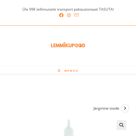
Skip
Üle 99€ tellimustele transport pakiautomaati TASUTA!
to
content
MENÜÜ
Järgmine toode