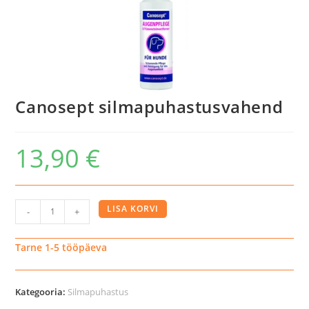
Canosept silmapuhastusvahend
13,90
€
Canosept
LISA KORVI
-
+
silmapuhastusvahend
kogus
Tarne 1-5 tööpäeva
Kategooria:
Silmapuhastus