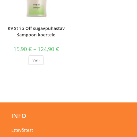
K9 Strip Off sügavpuhastav
šampoon koertele
Hinnavahemik:
15,90
€
–
124,90
€
15,90 €
kuni
Sellel
Vali
124,90 €
tootel
on
mitu
varianti.
Valikuid
saab
teha
tootelehel.
INFO
Ettevõttest