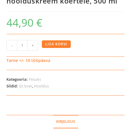
hoolduskreem koertele, 500 ml
44,90
€
K9
LISA KORVI
-
+
Aloe
Vera
Tarne +/- 10 tööpäeva
intensiivne
hoolduskreem
Kategooria:
Pesuks
koertele,
Sildid:
GS koer
,
Hooldus
500
ml
kogus
KIRJELDUS