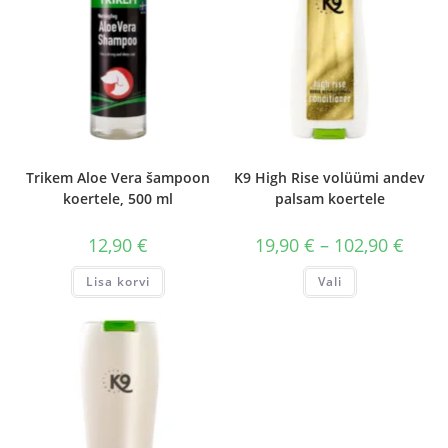
Trikem Aloe Vera šampoon
K9 High Rise volüümi andev
koertele, 500 ml
palsam koertele
Hinna
12,90
€
19,90
€
–
102,90
€
19,90 
kuni
Sellel
Lisa korvi
Vali
102,90
tootel
on
mitu
varianti.
Valikuid
saab
teha
tootelehel.