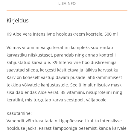
LISAINFO
Kirjeldus
K9 Aloe Vera intensiivne hoolduskreem koertele, 500 ml
Võimas vitamiini-valgu-keratiini kompleks suurendab
karvastiku niiskustaset, parandab ning annab kontrolli
kahjustatud karva üle. K9 Intensiivne hoolduskreemiga
saavutad sileda, kergesti käsitletava ja läikiva karvastiku.
Karv on koheselt vastupidavam pusade lahtikammimisest
tekkida võivatele kahjustustele. See ülimalt niisutav mask
sisaldab endas Aloe Verat, B5 vitamiini, nisuproteiini ning
keratiini, mis turgutab karva seestpoolt väljapoole.
Kasutamine:
Vahendit võib kasutada nii igapäevaselt kui ka intensiivse
hoolduse jaoks. Pärast šampooniga pesemist, kanda karvale