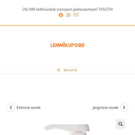
Skip
Üle 99€ tellimustele transport pakiautomaati TASUTA!
to
content
MENÜÜ
Eelmine toode
Järgmine toode