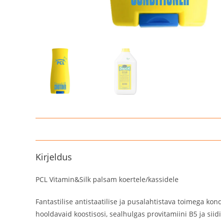
Kirjeldus
PCL Vitamin&Silk palsam koertele/kassidele
Fantastilise antistaatilise ja pusalahtistava toimega kon
hooldavaid koostisosi, sealhulgas provitamiini B5 ja siidi