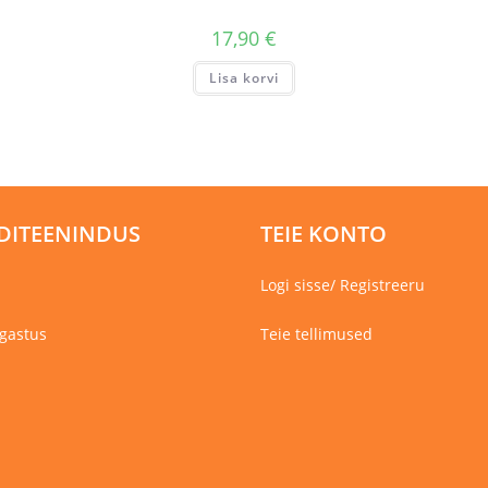
17,90
€
Lisa korvi
DITEENINDUS
TEIE KONTO
Logi sisse/ Registreeru
gastus
Teie tellimused