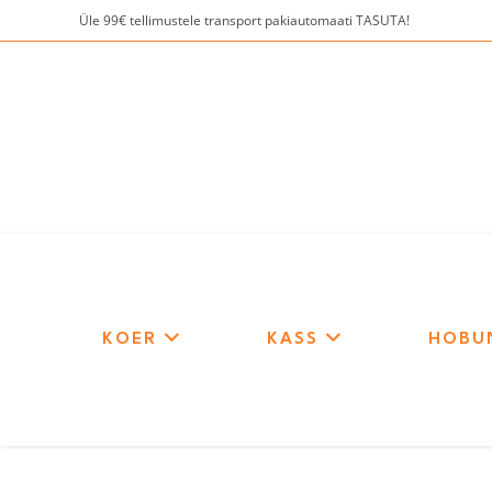
Skip
Üle 99€ tellimustele transport pakiautomaati TASUTA!
to
content
KOER
KASS
HOBU