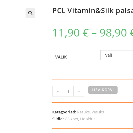
PCL Vitamin&Silk pals
11,90
€
–
98,90
Vali
VALIK
PCL
LISA KORVI
-
+
Vitamin&Silk
palsam
koertele/kassidele
Kategooriad:
Pesuks
,
Pesuks
kogus
Sildid:
GS koer
,
Hooldus