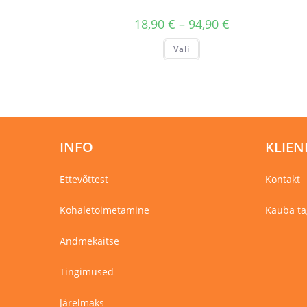
Hinnavahemik:
18,90
€
–
94,90
€
18,90 €
kuni
Sellel
Vali
94,90 €
tootel
on
mitu
varianti.
Valikuid
saab
teha
tootelehel.
INFO
KLIEN
Ettevõttest
Kontakt
Kohaletoimetamine
Kauba ta
Andmekaitse
Tingimused
Järelmaks