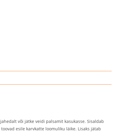
 jahedalt või jätke veidi palsamit kasukasse. Sisaldab
 toovad esile karvkatte loomuliku läike. Lisaks jätab