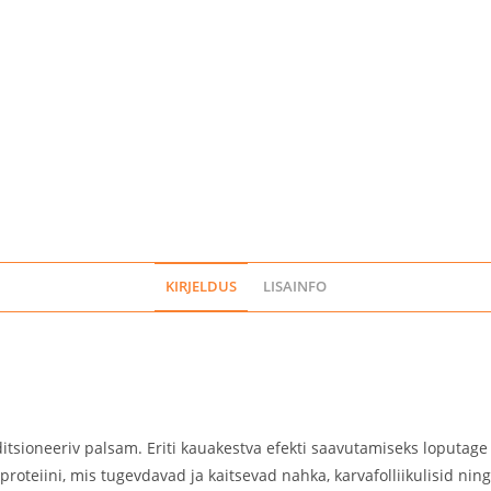
KIRJELDUS
LISAINFO
ditsioneeriv palsam. Eriti kauakestva efekti saavutamiseks loputage
proteiini, mis tugevdavad ja kaitsevad nahka, karvafolliikulisid ning