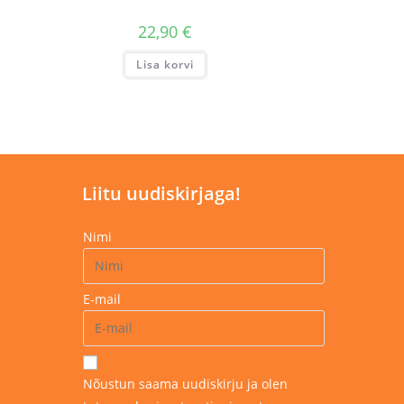
22,90
€
Lisa korvi
Liitu uudiskirjaga!
Nimi
E-mail
Nõustun saama uudiskirju ja olen