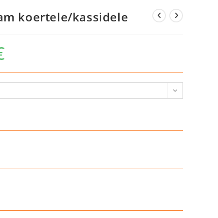
am koertele/kassidele
€
Hinnavahemik:
11,90 €
kuni
98,90 €