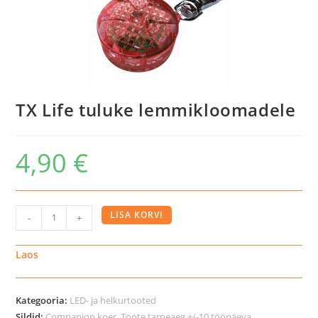
TX Life tuluke lemmikloomadele
4,90
€
TX
LISA KORVI
-
+
Life
tuluke
Laos
lemmikloomadele
kogus
Kategooria:
LED- ja helkurtooted
Sildid:
Companion koer
,
Toote tarneaeg +/-10 tööpäeva