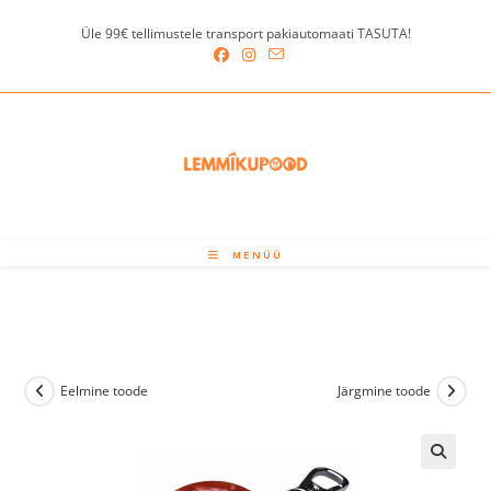
Skip
Üle 99€ tellimustele transport pakiautomaati TASUTA!
to
content
MENÜÜ
Eelmine toode
Järgmine toode