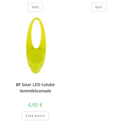
kuni
Sellel
Sellel
Vali
Vali
98,90 €
tootel
tootel
on
on
mitu
mitu
varianti.
varianti.
Valikuid
Valikuid
saab
saab
teha
teha
tootelehel.
tootelehel.
BF Gear LED tuluke
lemmikloomale
4,90
€
Lisa korvi