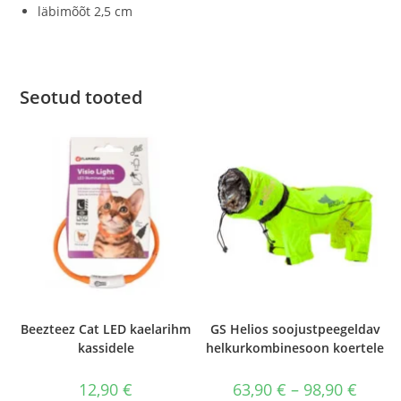
läbimõõt 2,5 cm
Seotud tooted
Beezteez Cat LED kaelarihm
GS Helios soojustpeegeldav
kassidele
helkurkombinesoon koertele
Hinnav
12,90
€
63,90
€
–
98,90
€
63,90 €