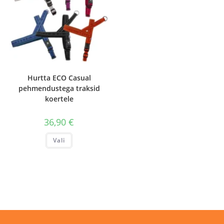
Hurtta ECO Casual
pehmendustega traksid
koertele
36,90
€
Sellel
Vali
tootel
on
mitu
varianti.
Valikuid
saab
teha
tootelehel.