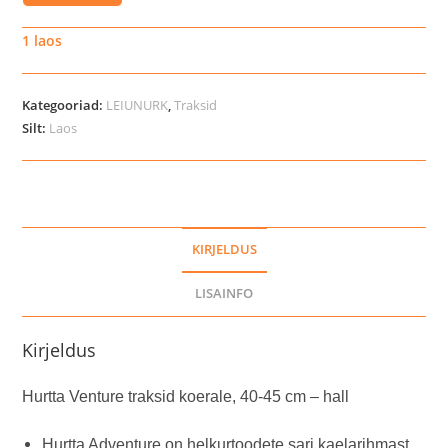
Venture
traksid
1 laos
koerale,
40-
Kategooriad:
LEIUNURK
,
Traksid
45
Silt:
Laos
cm
-
hall
kogus
KIRJELDUS
LISAINFO
Kirjeldus
Hurtta Venture traksid koerale, 40-45 cm – hall
Hurtta Adventure on helkurtoodete sari kaelarihmast,