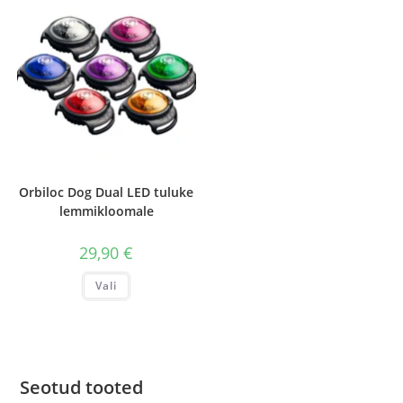
Orbiloc Dog Dual LED tuluke
lemmikloomale
29,90
€
Sellel
Vali
tootel
on
mitu
varianti.
Valikuid
saab
teha
tootelehel.
Seotud tooted