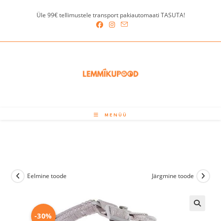
Skip
Üle 99€ tellimustele transport pakiautomaati TASUTA!
to
content
MENÜÜ
Eelmine toode
Järgmine toode
-30%