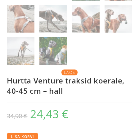
LAOS
Hurtta Venture traksid koerale,
40-45 cm – hall
24,43
€
Algne
Praegune
34,90
€
hind
hind
oli:
on:
34,90 €.
24,43 €.
Hurtta
LISA KORVI