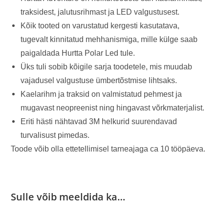
traksidest, jalutusrihmast ja LED valgustusest.
Kõik tooted on varustatud kergesti kasutatava,
tugevalt kinnitatud mehhanismiga, mille külge saab
paigaldada Hurtta Polar Led tule.
Üks tuli sobib kõigile sarja toodetele, mis muudab
vajadusel valgustuse ümbertõstmise lihtsaks.
Kaelarihm ja traksid on valmistatud pehmest ja
mugavast neopreenist ning hingavast võrkmaterjalist.
Eriti hästi nähtavad 3M helkurid suurendavad
turvalisust pimedas.
Toode võib olla ettetellimisel tarneajaga ca 10 tööpäeva.
Sulle võib meeldida ka…