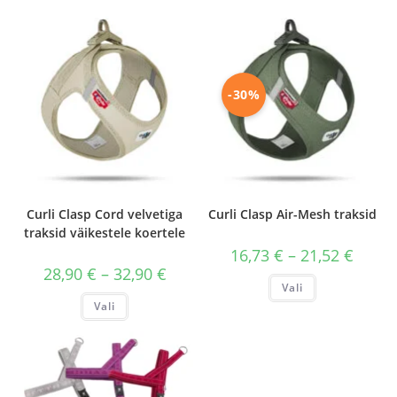
-30%
Curli Clasp Cord velvetiga
Curli Clasp Air-Mesh traksid
traksid väikestele koertele
Hinnav
16,73
€
–
21,52
€
16,73 €
Hinnavahemik:
28,90
€
–
32,90
€
kuni
Sellel
28,90 €
Vali
21,52 €
tootel
kuni
Sellel
on
Vali
32,90 €
tootel
mitu
on
varianti.
mitu
Valikuid
varianti.
saab
Valikuid
teha
saab
tootelehel.
teha
tootelehel.