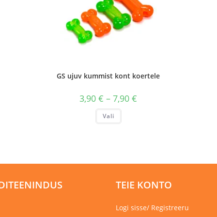
GS ujuv kummist kont koertele
Hinnavahemik:
3,90
€
–
7,90
€
3,90 €
kuni
Sellel
Vali
7,90 €
tootel
on
mitu
varianti.
Valikuid
saab
teha
tootelehel.
DITEENINDUS
TEIE KONTO
Logi sisse/ Registreeru