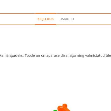
KIRJELDUS
LISAINFO
viskemängudeks. Toode on omapärase disainiga ning valmistatud üle