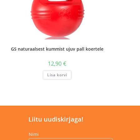
GS naturaalsest kummist ujuv pall koertele
12,90
€
Lisa korvi
Liitu uudiskirjaga!
Nimi