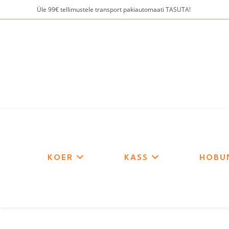
Skip
Üle 99€ tellimustele transport pakiautomaati TASUTA!
to
content
KOER
KASS
HOBU