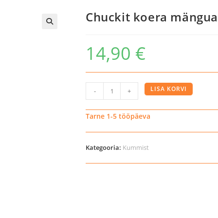
Chuckit koera mänguas
14,90
€
Chuckit
LISA KORVI
-
+
koera
mänguasi
Tarne 1-5 tööpäeva
Eco
Fetch
Kategooria:
Kummist
Ultra
pulk
kogus