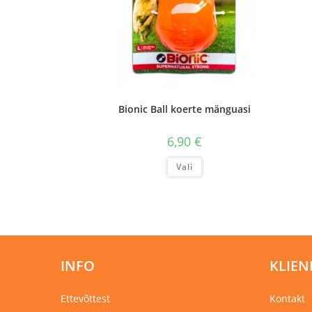
Bionic Ball koerte mänguasi
6,90
€
Sellel
Vali
tootel
on
mitu
varianti.
Valikuid
saab
teha
tootelehel.
INFO
KLIEN
Ettevõttest
Kontakt