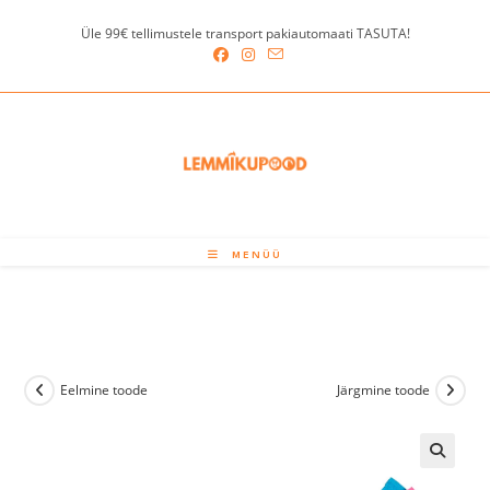
Skip
Üle 99€ tellimustele transport pakiautomaati TASUTA!
to
content
MENÜÜ
Eelmine toode
Järgmine toode