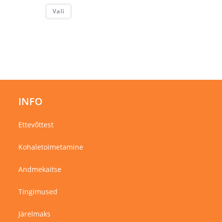
Sellel
Vali
tootel
on
mitu
varianti.
Valikuid
saab
teha
tootelehel.
INFO
Ettevõttest
Kohaletoimetamine
Andmekaitse
Tingimused
Järelmaks