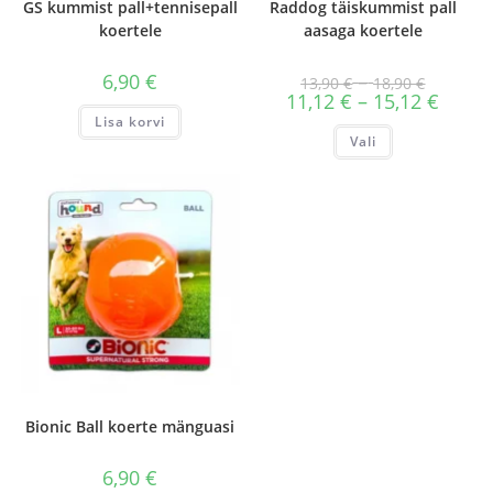
GS kummist pall+tennisepall
Raddog täiskummist pall
koertele
aasaga koertele
Hinnavah
6,90
€
–
13,90
€
18,90
€
13,90 €
Hinnav
11,12
€
–
15,12
€
kuni
11,12 €
Lisa korvi
18,90 €
kuni
Sellel
Vali
15,12 €
tootel
on
mitu
varianti.
Valikuid
saab
teha
tootelehel.
Bionic Ball koerte mänguasi
6,90
€