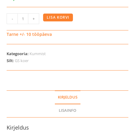
GS
LISA KORVI
-
+
kummist
kont
Tarne +/- 10 tööpäeva
paeltega
kogus
Kategooria:
Kummist
Silt:
GS koer
KIRJELDUS
LISAINFO
Kirjeldus