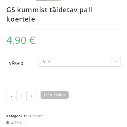
GS kummist täidetav pall
koertele
4,90
€
Vali
VÄRVID
GS
LISA KORVI
-
+
kummist
täidetav
pall
Kategooria:
Kummist
koertele
Silt:
GS koer