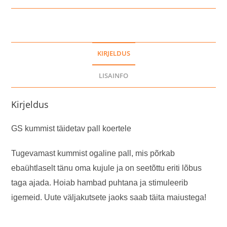
kogus
KIRJELDUS
LISAINFO
Kirjeldus
GS kummist täidetav pall koertele
Tugevamast kummist ogaline pall, mis põrkab
ebaühtlaselt tänu oma kujule ja on seetõttu eriti lõbus
taga ajada. Hoiab hambad puhtana ja stimuleerib
igemeid. Uute väljakutsete jaoks saab täita maiustega!