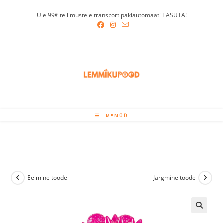
Skip
Üle 99€ tellimustele transport pakiautomaati TASUTA!
to
content
MENÜÜ
Eelmine toode
Järgmine toode