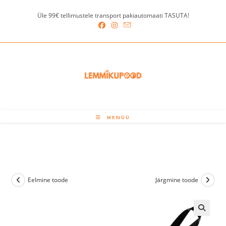
Skip
Üle 99€ tellimustele transport pakiautomaati TASUTA!
to
content
MENÜÜ
Eelmine toode
Järgmine toode