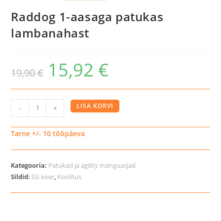
Raddog 1-aasaga patukas
lambanahast
15,92
€
19,90
€
Raddog
LISA KORVI
-
+
1-
aasaga
Tarne +/- 10 tööpäeva
patukas
lambanahast
Kategooria:
Patukad ja agility mänguasjad
kogus
Sildid:
GS koer
,
Koolitus