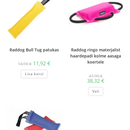
Raddog Bull Tug patukas
Raddog ringo materjalist
haardepadi kolme aasaga
koertele
11,92
€
14,90
€
Lisa korvi
47,90
€
38,32
€
Sellel
Vali
tootel
on
mitu
varianti.
Valikuid
saab
teha
tootelehel.