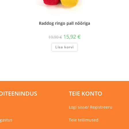
Raddog ringo pall nööriga
15,92
€
19,90
€
Lisa korvi
DITEENINDUS
TEIE KONTO
Logi sisse/ Registreeru
gastus
Teie tellimused