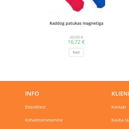
Raddog patukas magnetiga
20,90
€
16,72
€
Sellel
Vali
tootel
on
mitu
varianti.
Valikuid
saab
teha
tootelehel.
INFO
KLIEN
Ettevõttest
Kontakt
Kohaletoimetamine
Kauba ta