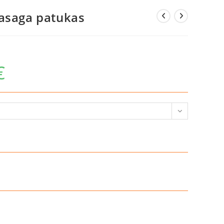
aasaga patukas
€
Hinnavahemik:
12,72 €
kuni
14,32 €