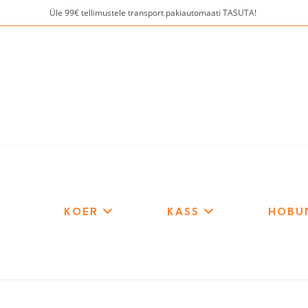
Skip
Üle 99€ tellimustele transport pakiautomaati TASUTA!
to
content
KOER
KASS
HOBU