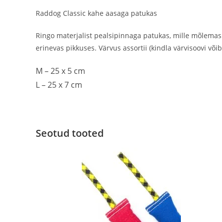
Raddog Classic kahe aasaga patukas
Ringo materjalist pealsipinnaga patukas, mille mõlemas
erinevas pikkuses. Värvus assortii (kindla värvisoovi võ
M – 25 x 5 cm
L – 25 x 7 cm
Seotud tooted