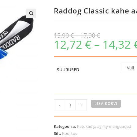
Raddog Classic kahe 
Hinnavahemik:
15,90
€
–
17,90
€
15,90 €
kuni
12,72
€
–
14,32
17,90 €
Vali
SUURUSED
Raddog
LISA KORVI
-
+
Classic
kahe
aasaga
Kategooria:
Patukad ja agility mänguasjad
patukas
Silt:
Koolitus