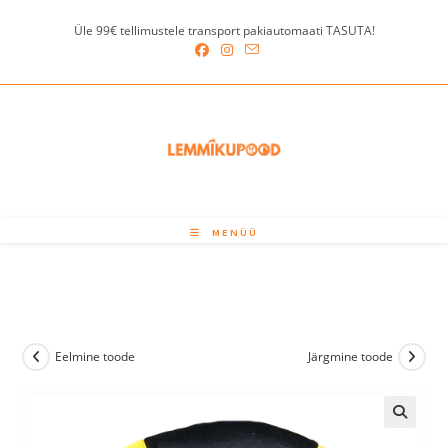
Skip
Üle 99€ tellimustele transport pakiautomaati TASUTA!
to
content
MENÜÜ
Eelmine toode
Järgmine toode