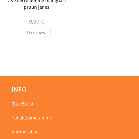
GS koerte pehme mänguasi
pruun jänes
9,90
€
Lisa korvi
INFO
Ettevõttest
Kohaletoimetamine
Andmekaitse