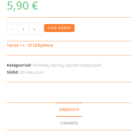
5,90
€
GS
LISA KORVI
-
+
neopreenist
lendav
Tarne +/- 10 tööpäeva
taldrik
koertele
Kategooriad:
Pehmed
,
Ujuvad
,
Ujuvad mänguasjad
kogus
Sildid:
GS koer
,
Suvi
KIRJELDUS
LISAINFO