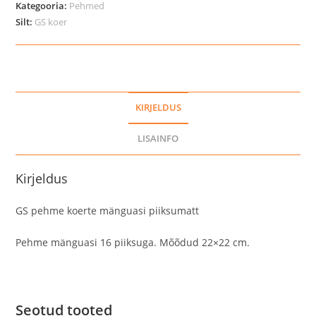
Kategooria:
Pehmed
kogus
Silt:
GS koer
KIRJELDUS
LISAINFO
Kirjeldus
GS pehme koerte mänguasi piiksumatt
Pehme mänguasi 16 piiksuga. Mõõdud 22×22 cm.
Seotud tooted