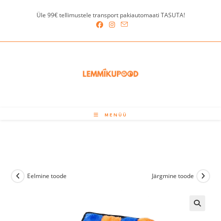
Skip
Üle 99€ tellimustele transport pakiautomaati TASUTA!
to
content
MENÜÜ
Eelmine toode
Järgmine toode