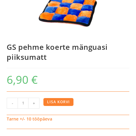
GS pehme koerte mänguasi
piiksumatt
6,90
€
GS
LISA KORVI
-
+
pehme
koerte
Tarne +/- 10 tööpäeva
mänguasi
piiksumatt