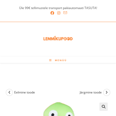
Skip
Üle 99€ tellimustele transport pakiautomaati TASUTA!
to
content
MENÜÜ
Eelmine toode
Järgmine toode