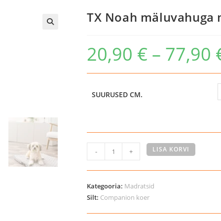
TX Noah mäluvahuga m
20,90
€
–
77,90
SUURUSED CM.
TX
LISA KORVI
-
+
Noah
mäluvahuga
madrats
Kategooria:
Madratsid
koertele
Silt:
Companion koer
kogus