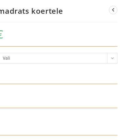
adrats koertele
€
Hinnavahemik:
20,90 €
kuni
77,90 €
Vali