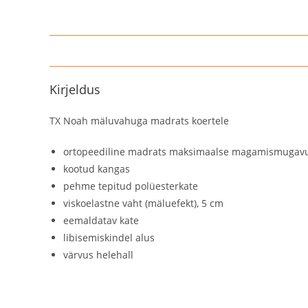
Kirjeldus
TX Noah mäluvahuga madrats koertele
ortopeediline madrats maksimaalse magamismugavu
kootud kangas
pehme tepitud polüesterkate
viskoelastne vaht (mäluefekt), 5 cm
eemaldatav kate
libisemiskindel alus
värvus helehall