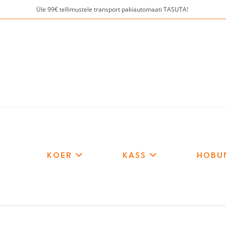
Skip
Üle 99€ tellimustele transport pakiautomaati TASUTA!
to
content
KOER
KASS
HOBU