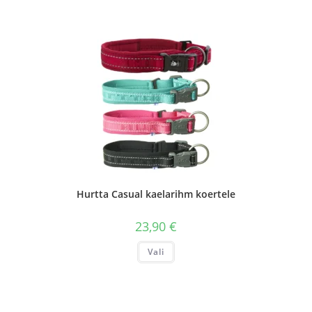
Hurtta Casual kaelarihm koertele
23,90
€
Sellel
Vali
tootel
on
mitu
varianti.
Valikuid
saab