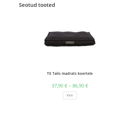
Seotud tooted
TX Talis madrats koertele
Hinnavahemik:
37,90
€
–
86,90
€
37,90 €
kuni
Sellel
Vali
86,90 €
tootel
on
mitu
varianti.
Valikuid
saab