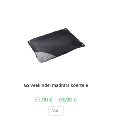
GS veekindel madrats koertele
Hinnavahemik:
37,90
€
–
98,90
€
37,90 €
kuni
Sellel
Vali
98,90 €
tootel
on
mitu
varianti.
Valikuid
saab