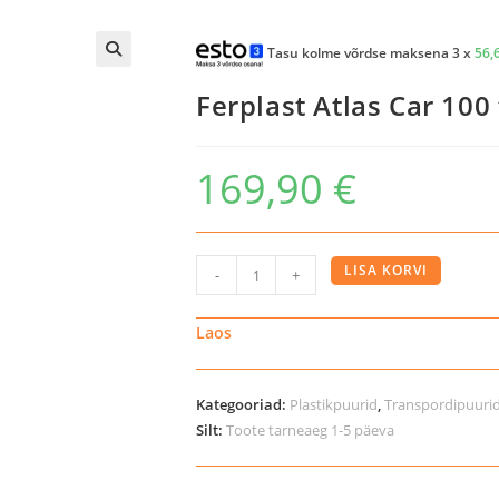
Tasu kolme võrdse maksena 3 x
56,
Ferplast Atlas Car 10
169,90
€
Ferplast
LISA KORVI
-
+
Atlas
Car
Laos
100
transpordipuur
Kategooriad:
Plastikpuurid
,
Transpordipuuri
autosse
Silt:
Toote tarneaeg 1-5 päeva
kogus