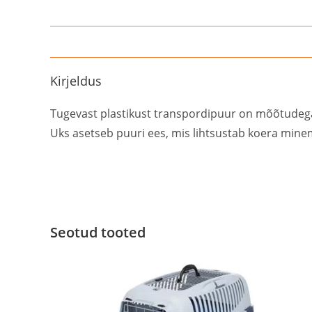
Kirjeldus
Tugevast plastikust transpordipuur on mõõtudega –
Uks asetseb puuri ees, mis lihtsustab koera mine
Seotud tooted