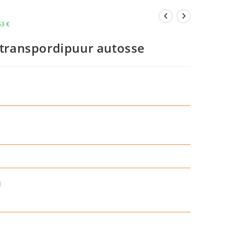
63
€
0 transpordipuur autosse
d