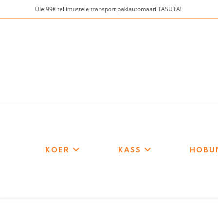
Skip
Üle 99€ tellimustele transport pakiautomaati TASUTA!
to
content
KOER
KASS
HOBU