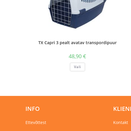
TX Capri 3 pealt avatav transpordipuur
48,90
€
Sellel
Vali
tootel
on
mitu
varianti.
Valikuid
saab
teha
tootelehel.
INFO
KLIEN
Ettevõttest
Kontakt