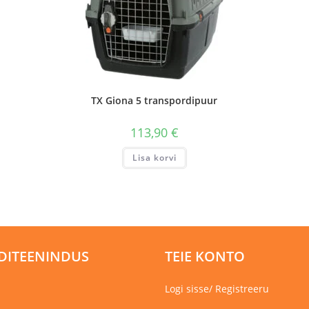
TX Giona 5 transpordipuur
113,90
€
Lisa korvi
DITEENINDUS
TEIE KONTO
Logi sisse/ Registreeru